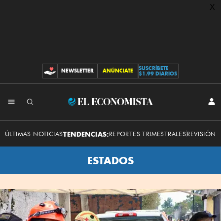
X
SUSCRÍBETE
NEWSLETTER
ANÚNCIATE
CONTRIBUCIONES
$1.99 DIARIOS
INI
El
SES
Economista
ÚLTIMAS NOTICIAS
TENDENCIAS:
REPORTES TRIMESTRALES
REVISIÓN 
ESTADOS