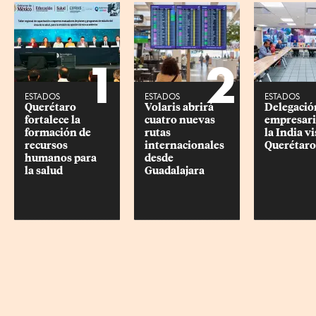
1
2
ESTADOS
ESTADOS
ESTADOS
Querétaro 
Volaris abrirá 
Delegació
fortalece la 
cuatro nuevas 
empresaria
formación de 
rutas 
la India vi
recursos 
internacionales 
Querétaro
humanos para 
desde 
la salud
Guadalajara