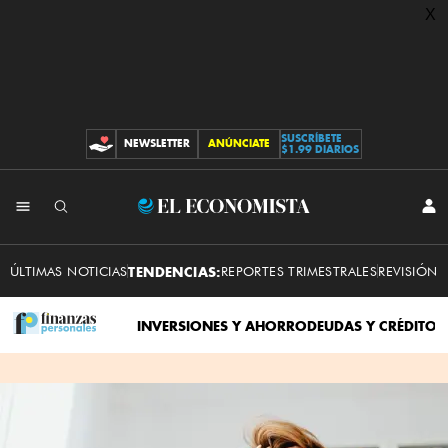
X
SUSCRÍBETE
NEWSLETTER
ANÚNCIATE
CONTRIBUCIONES
$1.99 DIARIOS
INI
El
SES
Economista
ÚLTIMAS NOTICIAS
TENDENCIAS:
REPORTES TRIMESTRALES
REVISIÓN 
INVERSIONES Y AHORRO
DEUDAS Y CRÉDITO
I