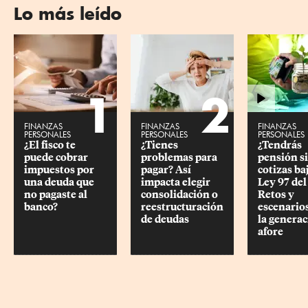
Lo más leído
1
2
FINANZAS
FINANZAS
FINANZAS
PERSONALES
PERSONALES
PERSONALES
¿El fisco te 
¿Tienes 
¿Tendrás 
puede cobrar 
problemas para 
pensión si
impuestos por 
pagar? Así 
cotizas baj
una deuda que 
impacta elegir 
Ley 97 del
no pagaste al 
consolidación o 
Retos y 
banco?
reestructuración 
escenarios
de deudas
la generac
afore