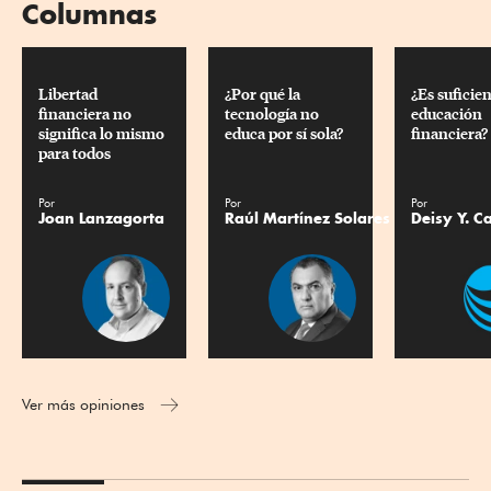
Columnas
Libertad 
¿Por qué la 
¿Es suficien
financiera no 
tecnología no 
educación 
significa lo mismo 
educa por sí sola?
financiera?
para todos
Por
Por
Por
Joan Lanzagorta
Raúl Martínez Solares
Deisy Y. 
Ver más opiniones