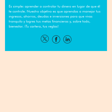
Es simple: aprender a controlar tu dinero en lugar de que él
te controle. Nuestro objetivo es que aprendas a manejar tus
ingresos, ahorros, deudas e inversiones para que vivas
tranquilo y logres tus metas financieras y, sobre todo,
bienestar. ¡Tu cartera, tus reglas!
Compartir
Compartir
Compartir
por
por
por
Twitter
Facebook
Linkedin