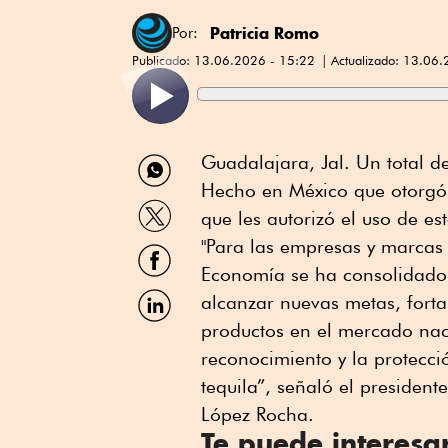
Patricia Romo
Por:
Publicado:
13.06.2026 - 15:22
Actualizado:
13.06.
Compartir
Guadalajara, Jal. Un total de
por
Hecho en México que otorgó 
WhatsApp
Compartir
que les autorizó el uso de es
por
Twitter
"Para las empresas y marcas d
Compartir
por
Economía se ha consolidado
Facebook
Compartir
alcanzar nuevas metas, forta
por
productos en el mercado naci
Linkedin
reconocimiento y la protecci
tequila”, señaló el president
López Rocha.
Te puede interesa