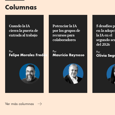
Columnas
Cuando la IA 
Potenciar la IA 
5 desafíos 
cierra la puerta de 
por los grupos de 
en la adopc
entrada al trabajo
recursos para 
la IA en el 
colaboradores
segundo se
del 2026
Por
Por
Por
Felipe Morales Fredes
Mauricio Reynoso
Olivia Seg
Ver más columnas