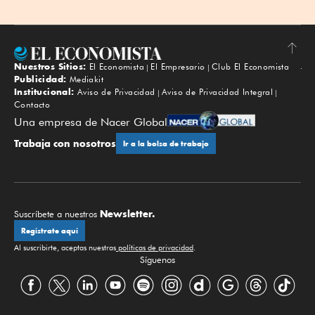
Nuestros Sitios:
El Economista
El Empresario
Club El Economista
Subir
Publicidad:
Mediakit
Institucional:
Aviso de Privacidad
Aviso de Privacidad Integral
Contacto
Una empresa de Nacer Global
Trabaja con nosotros
Ir a la bolsa de trabajo
Newsletter.
Suscríbete a nuestros
Regístrate aquí
Al suscribirte, aceptas nuestras
políticas de privacidad
.
Síguenos