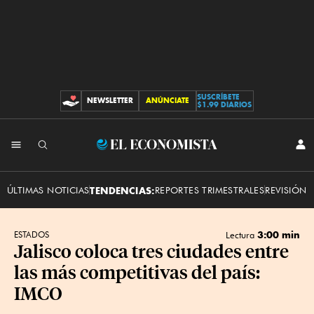
SUSCRÍBETE
NEWSLETTER
ANÚNCIATE
CONTRIBUCIONES
$1.99 DIARIOS
INI
El
SES
Economista
ÚLTIMAS NOTICIAS
TENDENCIAS:
REPORTES TRIMESTRALES
REVISIÓN 
3:00 min
ESTADOS
Lectura
Jalisco coloca tres ciudades entre
las más competitivas del país:
IMCO