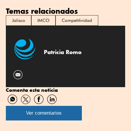
Temas relacionados
Jalisco
IMCO
Competitividad
Patricia Romo
Comenta esta noticia
Compartir
Compartir
Compartir
Compartir
por
por
por
por
WhatsApp
Twitter
Facebook
Linkedin
Ver comentarios