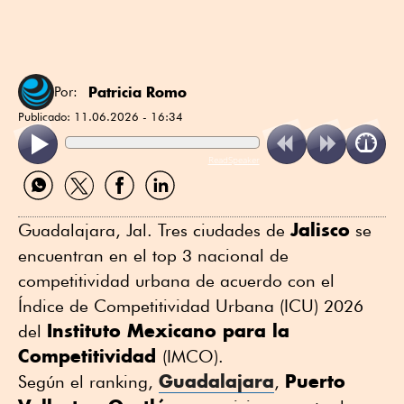
Patricia Romo
Por:
Publicado:
11.06.2026 - 16:34
ReadSpeaker
Compartir
Compartir
Compartir
Compartir
por
por
por
por
WhatsApp
Twitter
Facebook
Linkedin
Jalisco
Guadalajara, Jal. Tres ciudades de
se
encuentran en el top 3 nacional de
competitividad urbana de acuerdo con el
Índice de Competitividad Urbana (ICU) 2026
Instituto Mexicano para la
del
Competitividad
(IMCO).
Guadalajara
Puerto
Según el ranking,
,