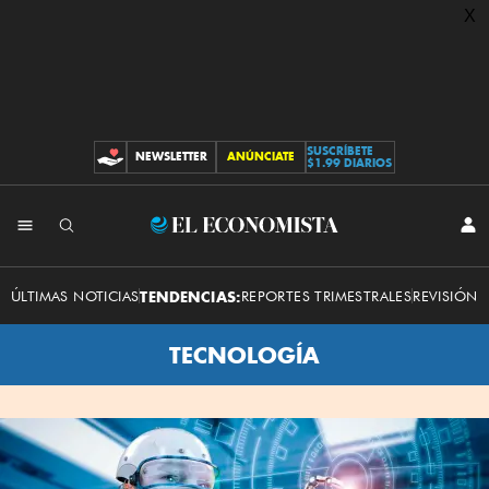
X
SUSCRÍBETE
NEWSLETTER
ANÚNCIATE
CONTRIBUCIONES
$1.99 DIARIOS
INI
El
SES
Economista
ÚLTIMAS NOTICIAS
TENDENCIAS:
REPORTES TRIMESTRALES
REVISIÓN 
TECNOLOGÍA