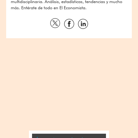
multidisciplinaria. Análisis, estadísticas, tendencias y mucho
más. Entérate de todo en El Economista.
Compartir
Compartir
Compartir
por
por
por
Twitter
Facebook
Linkedin