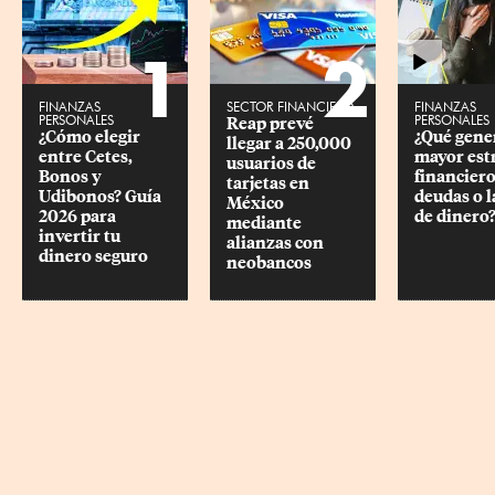
1
2
FINANZAS
SECTOR FINANCIERO
FINANZAS
PERSONALES
PERSONALES
Reap prevé 
¿Cómo elegir 
¿Qué gene
llegar a 250,000 
entre Cetes, 
mayor estr
usuarios de 
Bonos y 
financiero,
tarjetas en 
Udibonos? Guía 
deudas o la
México 
2026 para 
de dinero
mediante 
invertir tu 
alianzas con 
dinero seguro
neobancos