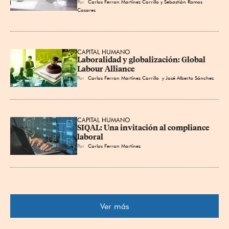
Por
Carlos Ferran Martínez Carrillo
y Sebastián Ramos
Casares
CAPITAL HUMANO
Laboralidad y globalización: Global 
Labour Alliance
Por
Carlos Ferran Martínez Carrillo
y José Alberto Sánchez
CAPITAL HUMANO
SIQAL: Una invitación al compliance 
laboral
Por
Carlos Ferran Martínez
Ver más