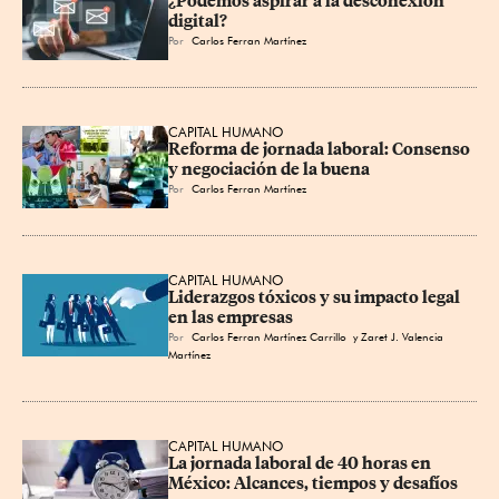
¿Podemos aspirar a la desconexión 
digital?
Por
Carlos Ferran Martínez
CAPITAL HUMANO
Reforma de jornada laboral: Consenso 
y negociación de la buena
Por
Carlos Ferran Martínez
CAPITAL HUMANO
Liderazgos tóxicos y su impacto legal 
en las empresas
Por
Carlos Ferran Martínez Carrillo
y Zaret J. Valencia
Martínez
CAPITAL HUMANO
La jornada laboral de 40 horas en 
México: Alcances, tiempos y desafíos