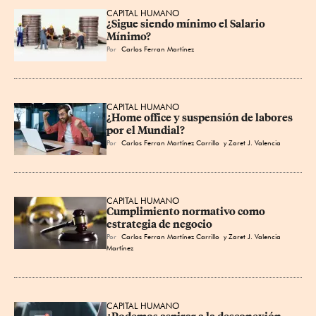
CAPITAL HUMANO
¿Sigue siendo mínimo el Salario 
Mínimo?
Por
Carlos Ferran Martínez
CAPITAL HUMANO
¿Home office y suspensión de labores 
por el Mundial?
Por
Carlos Ferran Martínez Carrillo
y Zaret J. Valencia
CAPITAL HUMANO
Cumplimiento normativo como 
estrategia de negocio
Por
Carlos Ferran Martínez Carrillo y Zaret J. Valencia
Martínez
CAPITAL HUMANO