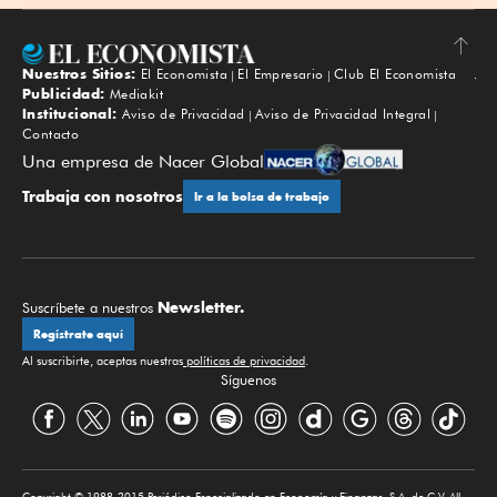
Nuestros Sitios:
El Economista
El Empresario
Club El Economista
Subir
Publicidad:
Mediakit
Institucional:
Aviso de Privacidad
Aviso de Privacidad Integral
Contacto
Una empresa de Nacer Global
Trabaja con nosotros
Ir a la bolsa de trabajo
Newsletter.
Suscríbete a nuestros
Regístrate aquí
Al suscribirte, aceptas nuestras
políticas de privacidad
.
Síguenos
Copyright © 1988-2015 Periódico Especializado en Economía y Finanzas, S.A. de C.V. All