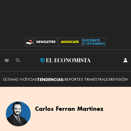
SUSCRÍBETE
NEWSLETTER
ANÚNCIATE
CONTRIBUCIONES
$1.99 DIARIOS
El
INI
SES
Economista
ÚLTIMAS NOTICIAS
TENDENCIAS:
REPORTES TRIMESTRALES
REVISIÓN 
Carlos Ferran Martínez