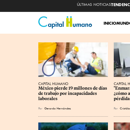
ÚLTIMAS NOTICIAS
TENDENC
INICIO
MUNDO
CAPITAL HUMANO
CAPITAL
México pierde 19 millones de días 
"Enmara
de trabajo por incapacidades 
¿cómo af
laborales
pérdida 
Por
Gerardo Hernández
Por
Cristóba