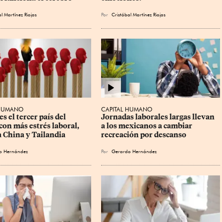
l Martínez Riojas
Por
Cristóbal Martínez Riojas
 HUMANO
CAPITAL HUMANO
s el tercer país del 
Jornadas laborales largas llevan 
on más estrés laboral, 
a los mexicanos a cambiar 
a China y Tailandia
recreación por descanso
o Hernández
Por
Gerardo Hernández