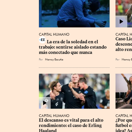
CAPITAL HUMANO
CAPITAL
Caso Li
La era de la soledad en el 
descone
trabajo: sentirse aislado estando 
alto re
más conectado que nunca
Por
Nancy Escutia
Por
Nancy E
CAPITAL HUMANO
CAPITAL
El descanso es vital para el alto 
¿Por qué
rendimiento: el caso de Erling 
futbol e
Haaland
idea? As