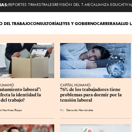
IAS:
REPORTES TRIMESTRALES
REVISIÓN DEL T-MEC
ALIANZA EDUCATIVA
 DEL TRABAJO
CONSULTORÍA
LEYES Y GOBIERNO
CARRERA
SALUD 
 HUMANO
CAPITAL HUMANO
ñamiento laboral": 
76% de los trabajadores tiene 
ecta la identidad la 
problemas para dormir por la 
del trabajo?
tensión laboral
l Martínez Riojas
Por
Gerardo Hernández