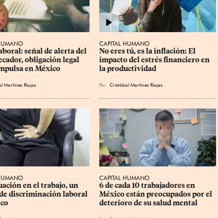
 HUMANO
CAPITAL HUMANO
aboral: señal de alerta del 
No eres tú, es la inflación: El 
ecador, obligación legal 
impacto del estrés financiero en 
impulsa en México
la productividad
l Martínez Riojas
Por
Cristóbal Martínez Riojas
 HUMANO
CAPITAL HUMANO
ación en el trabajo, un 
6 de cada 10 trabajadores en 
de discriminación laboral 
México están preocupados por el 
ico
deterioro de su salud mental