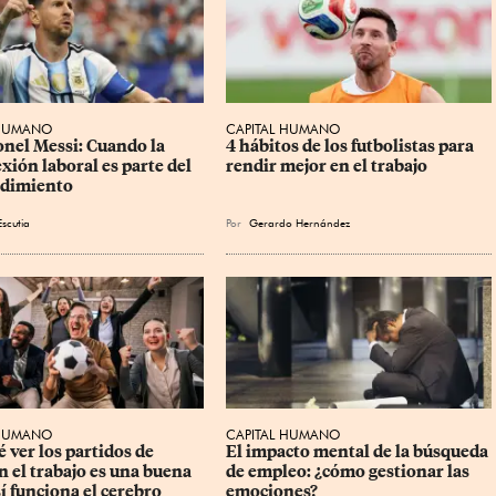
 HUMANO
CAPITAL HUMANO
onel Messi: Cuando la 
4 hábitos de los futbolistas para 
xión laboral es parte del 
rendir mejor en el trabajo
ndimiento
scutia
Por
Gerardo Hernández
 HUMANO
CAPITAL HUMANO
 ver los partidos de 
El impacto mental de la búsqueda 
n el trabajo es una buena 
de empleo: ¿cómo gestionar las 
í funciona el cerebro
emociones?