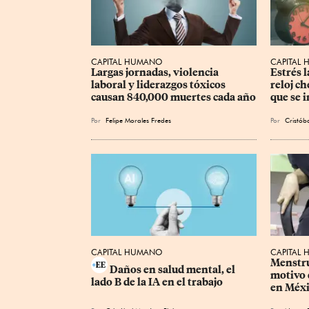
CAPITAL HUMANO
CAPITAL
Largas jornadas, violencia 
Estrés l
laboral y liderazgos tóxicos 
reloj ch
causan 840,000 muertes cada año
que se 
Por
Felipe Morales Fredes
Por
Cristóba
CAPITAL HUMANO
CAPITAL
Menstru
Daños en salud mental, el 
motivo 
lado B de la IA en el trabajo
en Méx