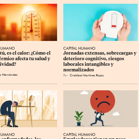
 HUMANO
CAPITAL HUMANO
tú, es el calor: ¿Cómo el 
Jornadas extensas, sobrecargas y 
érmico afecta tu salud y 
deterioro cognitivo, riesgos 
ividad?
laborales intangibles y 
normalizados
o Hernández
Por
Cristóbal Martínez Riojas
 HUMANO
CAPITAL HUMANO