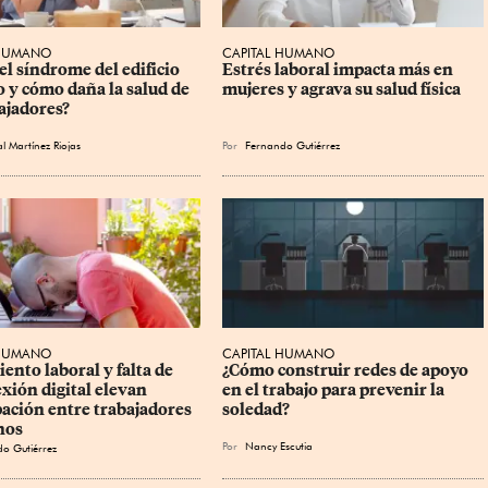
 HUMANO
CAPITAL HUMANO
el síndrome del edificio 
Estrés laboral impacta más en 
 y cómo daña la salud de 
mujeres y agrava su salud física
bajadores?
l Martínez Riojas
Por
Fernando Gutiérrez
 HUMANO
CAPITAL HUMANO
ento laboral y falta de 
¿Cómo construir redes de apoyo 
xión digital elevan 
en el trabajo para prevenir la 
ación entre trabajadores 
soledad?
nos
Por
Nancy Escutia
o Gutiérrez