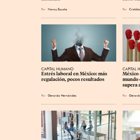
Por
Nancy Escutia
Por
Cristóba
CAPITAL HUMANO
CAPITAL
Estrés laboral en México: más 
México e
regulación, pocos resultados
mundo c
supera 
Por
Gerardo Hernández
Por
Gerard