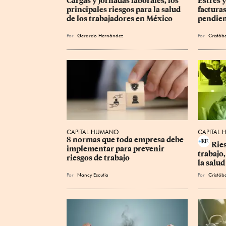
Cargas y jornadas laborales, los 
Estrés 
principales riesgos para la salud 
factura
de los trabajadores en México
pendien
Por
Gerardo Hernández
Por
Cristóba
CAPITAL HUMANO
CAPITAL
8 normas que toda empresa debe 
Ries
implementar para prevenir 
trabajo
riesgos de trabajo
la salud
Por
Nancy Escutia
Por
Cristóba