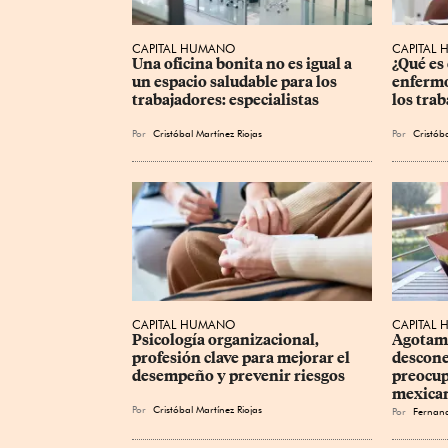
CAPITAL HUMANO
CAPITAL
Una oficina bonita no es igual a 
¿Qué es 
un espacio saludable para los 
enfermo
trabajadores: especialistas
los tra
Por
Cristóbal Martínez Riojas
Por
Cristóba
CAPITAL HUMANO
CAPITAL
Psicología organizacional, 
Agotami
profesión clave para mejorar el 
descone
desempeño y prevenir riesgos
preocup
mexica
Por
Cristóbal Martínez Riojas
Por
Fernand