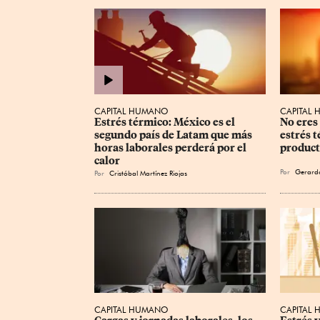
CAPITAL HUMANO
CAPITAL
Estrés térmico: México es el 
No eres 
segundo país de Latam que más 
estrés t
horas laborales perderá por el 
product
calor
Por
Gerard
Por
Cristóbal Martínez Riojas
CAPITAL HUMANO
CAPITAL