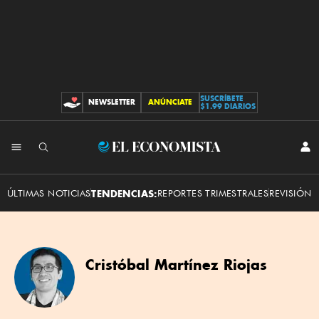
SUSCRÍBETE
NEWSLETTER
ANÚNCIATE
CONTRIBUCIONES
$1.99 DIARIOS
El
INI
SES
Economista
ÚLTIMAS NOTICIAS
TENDENCIAS:
REPORTES TRIMESTRALES
REVISIÓN 
Cristóbal Martínez Riojas