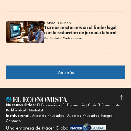
CAPITAL HUMANO
Turnos nocturnos en el limbo legal 
con la reducción de jornada laboral
Por
Cristóbal Martínez Riojas
Ver más
Nuestros Sitios:
El Economista
El Empresario
Club El Economista
Subir
Publicidad:
Mediakit
Institucional:
Aviso de Privacidad
Aviso de Privacidad Integral
Contacto
Una empresa de Nacer Global