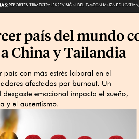
IAS:
REPORTES TRIMESTRALES
REVISIÓN DEL T-MEC
ALIANZA EDUCATIVA
rcer país del mundo c
 a China y Tailandia
 país con más estrés laboral en el
adores afectados por burnout. Un
l desgaste emocional impacta el sueño,
ica y el ausentismo.