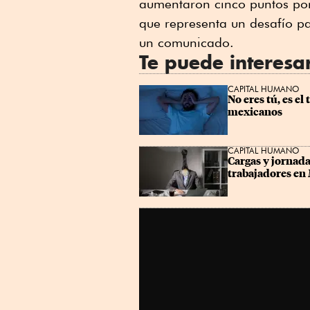
aumentaron cinco puntos por
Linkedin
que representa un desafío p
un comunicado.
Te puede interesa
CAPITAL HUMANO
No eres tú, es el 
mexicanos
CAPITAL HUMANO
Cargas y jornadas
trabajadores en