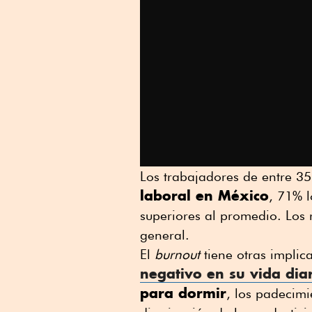
Los trabajadores de entre 35
laboral en México
, 71% l
superiores al promedio. Los r
general.
El
burnout
tiene otras implic
negativo en su vida dia
para dormir
, los padecimi