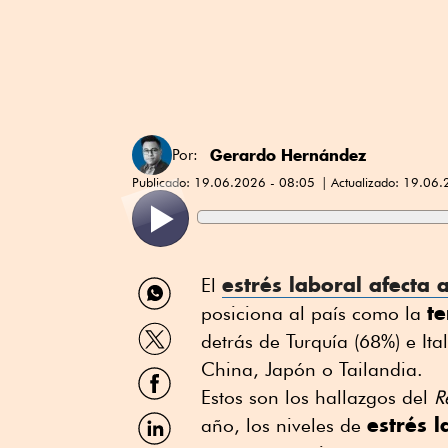
Gerardo Hernández
Por:
Publicado:
19.06.2026 - 08:05
Actualizado:
19.06.
Compartir
estrés laboral afecta
El
por
t
posiciona al país como la
WhatsApp
Compartir
detrás de Turquía (68%) e It
por
Twitter
China, Japón o Tailandia.
Compartir
por
Estos son los hallazgos del
R
Facebook
Compartir
estrés 
año, los niveles de
por