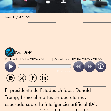
Foto EE:
ARCHIVO
AFP
Por:
Publicado:
02.06.2026 - 20:55
Actualizado:
02.06.2026 - 20:55
ReadSpeaker
Compartir
Compartir
Compartir
Compartir
por
por
por
por
WhatsApp
Twitter
Facebook
Linkedin
El presidente de Estados Unidos, Donald
Trump, firmó el martes un decreto muy
esperado sobre la inteligencia artificial (IA),
que prevé la posibilidad de que el gobierno