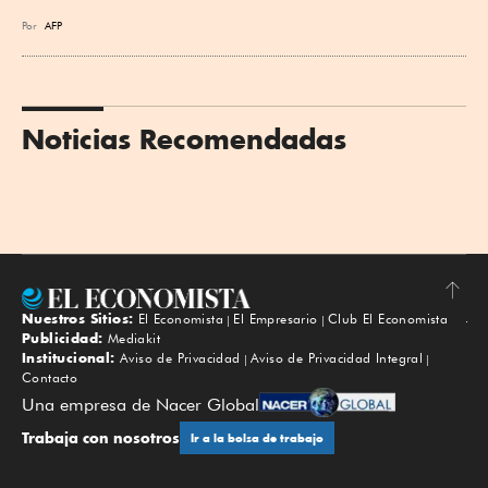
Por
AFP
Noticias Recomendadas
Nuestros Sitios:
El Economista
El Empresario
Club El Economista
Subir
Publicidad:
Mediakit
Institucional:
Aviso de Privacidad
Aviso de Privacidad Integral
Contacto
Una empresa de Nacer Global
Trabaja con nosotros
Ir a la bolsa de trabajo