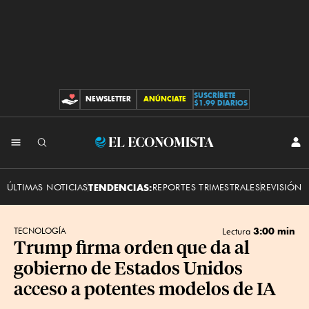
SUSCRÍBETE
NEWSLETTER
ANÚNCIATE
CONTRIBUCIONES
$1.99 DIARIOS
INI
El
SES
Economista
ÚLTIMAS NOTICIAS
TENDENCIAS:
REPORTES TRIMESTRALES
REVISIÓN 
3:00 min
TECNOLOGÍA
Lectura
Trump firma orden que da al
gobierno de Estados Unidos
acceso a potentes modelos de IA