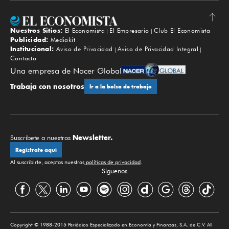
Nuestros Sitios:
El Economista
El Empresario
Club El Economista
Subir
Publicidad:
Mediakit
Institucional:
Aviso de Privacidad
Aviso de Privacidad Integral
Contacto
Una empresa de Nacer Global
Trabaja con nosotros
Ir a la bolsa de trabajo
Newsletter.
Suscríbete a nuestros
Regístrate aquí
Al suscribirte, aceptas nuestras
políticas de privacidad
.
Síguenos
Copyright © 1988-2015 Periódico Especializado en Economía y Finanzas, S.A. de C.V. All