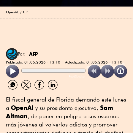
OpenAI.
AFP
AFP
Por:
Publicado:
01.06.2026 - 13:10
Actualizado:
01.06.2026 - 13:10
ReadSpeaker
Compartir
Compartir
Compartir
Compartir
por
por
por
por
WhatsApp
Twitter
Facebook
Linkedin
El fiscal general de Florida demandó este lunes
OpenAI
Sam
a
y su presidente ejecutivo,
Altman
, de poner en peligro a sus usuarios
más jóvenes al volverlos adictos y promover
comportamientos dañinos a través del chatbot