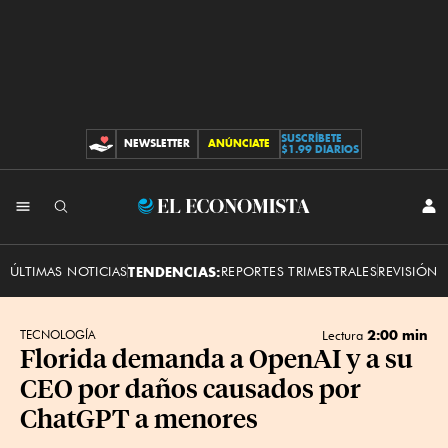
SUSCRÍBETE
NEWSLETTER
ANÚNCIATE
CONTRIBUCIONES
$1.99 DIARIOS
INI
El
SES
Economista
ÚLTIMAS NOTICIAS
TENDENCIAS:
REPORTES TRIMESTRALES
REVISIÓN 
2:00 min
TECNOLOGÍA
Lectura
Florida demanda a OpenAI y a su
CEO por daños causados por
ChatGPT a menores