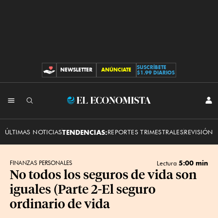
SUSCRÍBETE
NEWSLETTER
ANÚNCIATE
CONTRIBUCIONES
$1.99 DIARIOS
INI
El
SES
Economista
ÚLTIMAS NOTICIAS
TENDENCIAS:
REPORTES TRIMESTRALES
REVISIÓN 
5:00 min
FINANZAS PERSONALES
Lectura
No todos los seguros de vida son
iguales (Parte 2-El seguro
ordinario de vida