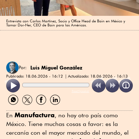
Entrevista con Carlos Martínez, Socio y Office Head de Bain en México y
Tamar Dor-Ner, CEO de Bain para las Américas.
Luis Miguel González
Por:
Publicado:
18.06.2026 - 16:12
Actualizado:
18.06.2026 - 16:13
ReadSpeaker
Compartir
Compartir
Compartir
Compartir
por
por
por
por
WhatsApp
Twitter
Facebook
Linkedin
Manufactura
En
, no hay otro país como
México. Tiene muchas cosas a favor: es la
cercanía con el mayor mercado del mundo, el