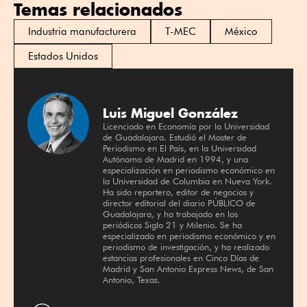
Temas relacionados
Industria manufacturera
T-MEC
México
Estados Unidos
Luis Miguel González
Licenciado en Economía por la Universidad
de Guadalajara. Estudió el Master de
Periodismo en El País, en la Universidad
Autónoma de Madrid en 1994, y una
especialización en periodismo económico en
la Universidad de Columbia en Nueva York.
Ha sido reportero, editor de negocios y
director editorial del diario PÚBLICO de
Guadalajara, y ha trabajado en los
periódicos Siglo 21 y Milenio. Se ha
especializado en periodismo económico y en
periodismo de investigación, y ha realizado
estancias profesionales en Cinco Días de
Madrid y San Antonio Express News, de San
Antonio, Texas.