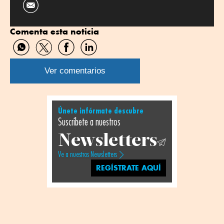
Comenta esta noticia
Compartir
Compartir
Compartir
Compartir
por
por
por
por
WhatsApp
Twitter
Facebook
Linkedin
Ver comentarios
Únete infórmate descubre
Suscríbete a nuestros
Newsletters
Ve a nuestros Newsletters
REGÍSTRATE AQUÍ