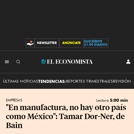
SUSCRÍBETE
NEWSLETTER
ANÚNCIATE
CONTRIBUCIONES
$1.99 DIARIOS
INI
El
SES
Economista
ÚLTIMAS NOTICIAS
TENDENCIAS:
REPORTES TRIMESTRALES
REVISIÓN 
5:00 min
EMPRESAS
Lectura
"En manufactura, no hay otro país
como México": Tamar Dor-Ner, de
Bain