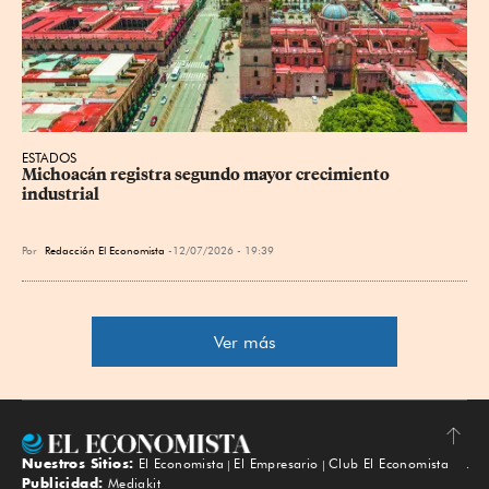
ESTADOS
Michoacán registra segundo mayor crecimiento 
industrial
Por
Redacción El Economista
12/07/2026 - 19:39
Ver más
Nuestros Sitios:
El Economista
El Empresario
Club El Economista
Subir
Publicidad:
Mediakit