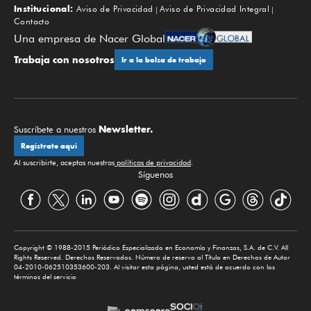
Institucional:
Aviso de Privacidad
Aviso de Privacidad Integral
Contacto
Una empresa de Nacer Global
Trabaja con nosotros
Ir a la bolsa de trabajo
Newsletter.
Suscríbete a nuestros
Regístrate aquí
Al suscribirte, aceptas nuestras
políticas de privacidad
.
Síguenos
Copyright © 1988-2015 Periódico Especializado en Economía y Finanzas, S.A. de C.V. All
Rights Reserved. Derechos Reservados. Número de reserva al Título en Derechos de Autor
04-2010-062510353600-203. Al visitar esta página, usted está de acuerdo con los
términos del servicio