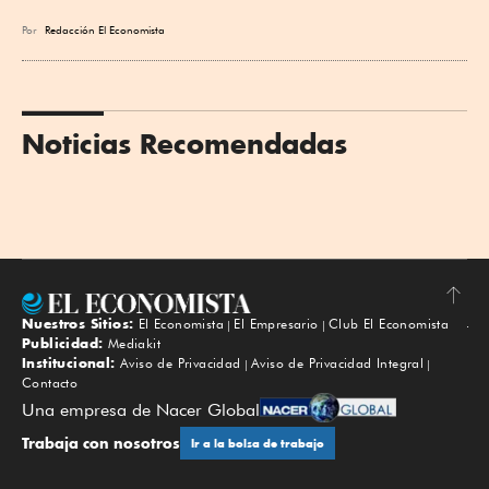
Por
Redacción El Economista
Noticias Recomendadas
Nuestros Sitios:
El Economista
El Empresario
Club El Economista
Subir
Publicidad:
Mediakit
Institucional:
Aviso de Privacidad
Aviso de Privacidad Integral
Contacto
Una empresa de Nacer Global
Trabaja con nosotros
Ir a la bolsa de trabajo