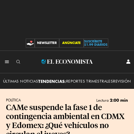
SUSCRÍBETE
NEWSLETTER
ANÚNCIATE
CONTRIBUCIONES
$1.99 DIARIOS
INI
El
SES
Economista
ÚLTIMAS NOTICIAS
TENDENCIAS:
REPORTES TRIMESTRALES
REVISIÓN 
2:00 min
POLÍTICA
Lectura
CAMe suspende la fase 1 de
contingencia ambiental en CDMX
y Edomex: ¿Qué vehículos no
circulan el jueves?