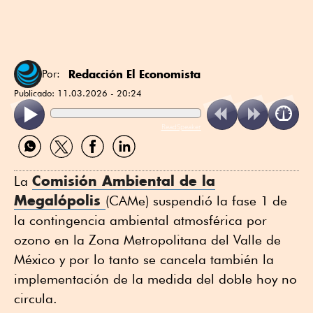
Redacción El Economista
Por:
Publicado:
11.03.2026 - 20:24
ReadSpeaker
Compartir
Compartir
Compartir
Compartir
por
por
por
por
WhatsApp
Twitter
Facebook
Linkedin
Comisión Ambiental de la
La
Megalópolis
(CAMe) suspendió la fase 1 de
la contingencia ambiental atmosférica por
ozono en la Zona Metropolitana del Valle de
México y por lo tanto se cancela también la
implementación de la medida del doble hoy no
circula.