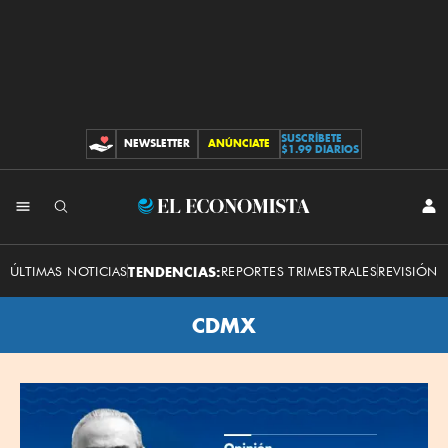
SUSCRÍBETE
NEWSLETTER
ANÚNCIATE
CONTRIBUCIONES
$1.99 DIARIOS
El
INI
SES
Economista
ÚLTIMAS NOTICIAS
TENDENCIAS:
REPORTES TRIMESTRALES
REVISIÓN 
CDMX