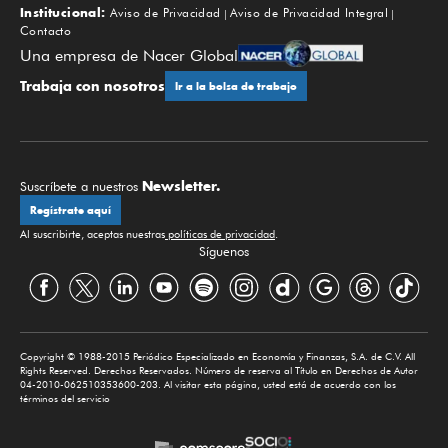
Institucional:
Aviso de Privacidad
Aviso de Privacidad Integral
Contacto
Una empresa de Nacer Global
Trabaja con nosotros
Ir a la bolsa de trabajo
Newsletter.
Suscríbete a nuestros
Regístrate aquí
Al suscribirte, aceptas nuestras
políticas de privacidad
.
Síguenos
Copyright © 1988-2015 Periódico Especializado en Economía y Finanzas, S.A. de C.V. All
Rights Reserved. Derechos Reservados. Número de reserva al Título en Derechos de Autor
04-2010-062510353600-203. Al visitar esta página, usted está de acuerdo con los
términos del servicio