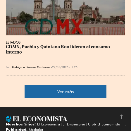
ESTADOS
CDMX, Puebla y Quintana Roo lideran el consumo 
interno
Por
Rodrigo A. Rosales Contreras
22/07/2026 - 1:26
Ver más
Nuestros Sitios:
El Economista
El Empresario
Club El Economista
Subir
Publicidad:
Mediakit