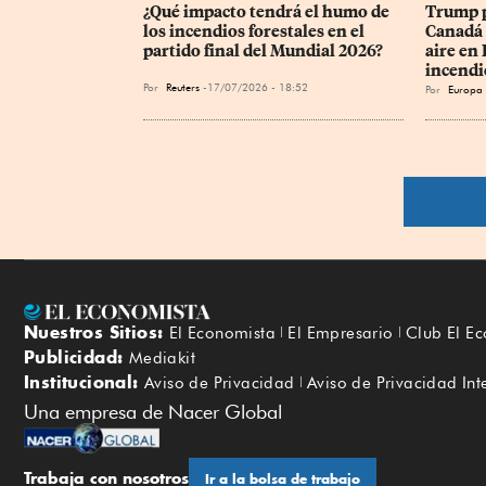
¿Qué impacto tendrá el humo de 
Trump p
los incendios forestales en el 
Canadá 
partido final del Mundial 2026?
aire en
incendi
Por
Reuters
17/07/2026 - 18:52
Por
Europa 
Nuestros Sitios:
El Economista
El Empresario
Club El E
Publicidad:
Mediakit
Institucional:
Aviso de Privacidad
Aviso de Privacidad Int
Una empresa de Nacer Global
Trabaja con nosotros
Ir a la bolsa de trabajo