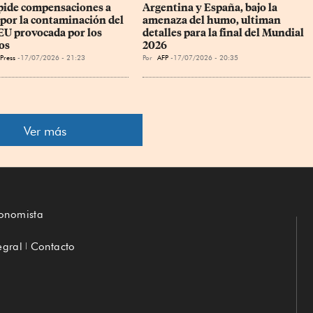
ide compensaciones a 
Argentina y España, bajo la 
por la contaminación del 
amenaza del humo, ultiman 
 EU provocada por los 
detalles para la final del Mundial 
os
2026
Press
17/07/2026 - 21:23
Por
AFP
17/07/2026 - 20:35
Ver más
conomista
egral
Contacto