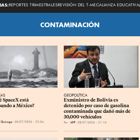
Economista
IAS:
REPORTES TRIMESTRALES
REVISIÓN DEL T-MEC
ALIANZA EDUCATIVA
CONTAMINACIÓN
EAS
GEOPOLÍTICA
é SpaceX está 
Exministro de Bolivia es 
ando a México?
detenido por caso de gasolina 
contaminada que dañó más de 
30,000 vehículos
 Quiroga
30/07/2026 - 22:04
Por
AFP
28/07/2026 - 21:16