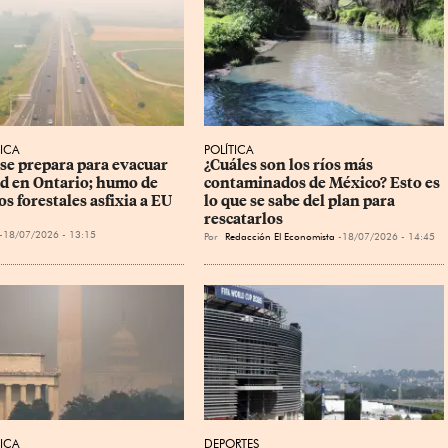
ICA
POLÍTICA
se prepara para evacuar 
¿Cuáles son los ríos más 
ad en Ontario; humo de 
contaminados de México? Esto es 
s forestales asfixia a EU
lo que se sabe del plan para 
rescatarlos
18/07/2026 - 13:15
Por
Redacción El Economista
18/07/2026 - 14:45
ICA
DEPORTES