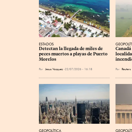
ESTADOS
GEOPOLÍT
Detectan la llegada de miles de 
Canadá 
peces muertos a playas de Puerto 
localid
Morelos
incendio
Por
Jesus Vazquez
22/07/2026 - 16:18
Por
Reuters
GEOPOLÍTICA
GEOPOLÍT