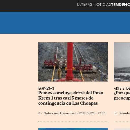
ÚLTIMAS NOTICIAS
TENDENC
EMPRESAS
ARTE E ID
Pemex concluye cierre del Pozo 
¿Por qu
Krem-1 tras casi 5 meses de 
preocup
contingencia en Las Choapas
Por
Redacción El Economista
02/08/2026 - 19:56
Por
Ricardo