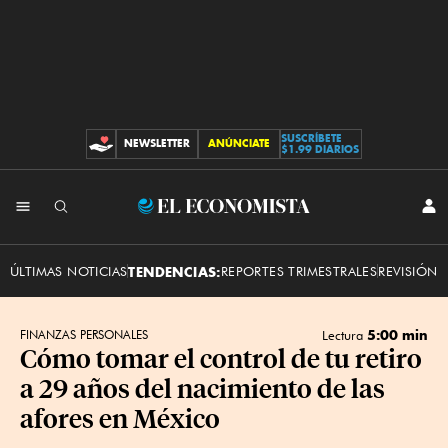
SUSCRÍBETE
NEWSLETTER
ANÚNCIATE
CONTRIBUCIONES
$1.99 DIARIOS
INI
El
SES
Economista
ÚLTIMAS NOTICIAS
TENDENCIAS:
REPORTES TRIMESTRALES
REVISIÓN 
5:00 min
FINANZAS PERSONALES
Lectura
Cómo tomar el control de tu retiro
a 29 años del nacimiento de las
afores en México