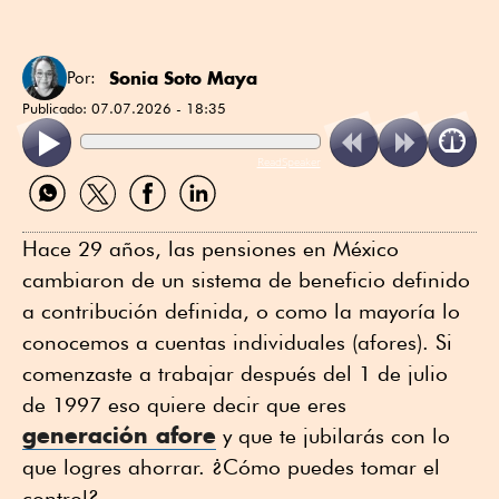
Sonia Soto Maya
Por:
Publicado:
07.07.2026 - 18:35
ReadSpeaker
Compartir
Compartir
Compartir
Compartir
por
por
por
por
WhatsApp
Twitter
Facebook
Linkedin
Hace 29 años, las pensiones en México
cambiaron de un sistema de beneficio definido
a contribución definida, o como la mayoría lo
conocemos a cuentas individuales (afores). Si
comenzaste a trabajar después del 1 de julio
de 1997 eso quiere decir que eres
generación afore
y que te jubilarás con lo
que logres ahorrar. ¿Cómo puedes tomar el
control?