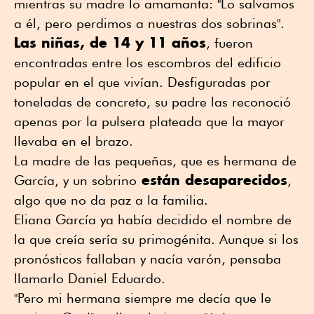
mientras su madre lo amamanta: "Lo salvamos
a él, pero perdimos a nuestras dos sobrinas".
Las niñas, de 14 y 11 años
, fueron
encontradas entre los escombros del edificio
popular en el que vivían. Desfiguradas por
toneladas de concreto, su padre las reconoció
apenas por la pulsera plateada que la mayor
llevaba en el brazo.
La madre de las pequeñas, que es hermana de
están desaparecidos
García, y un sobrino
,
algo que no da paz a la familia.
Eliana García ya había decidido el nombre de
la que creía sería su primogénita. Aunque si los
pronósticos fallaban y nacía varón, pensaba
llamarlo Daniel Eduardo.
"Pero mi hermana siempre me decía que le