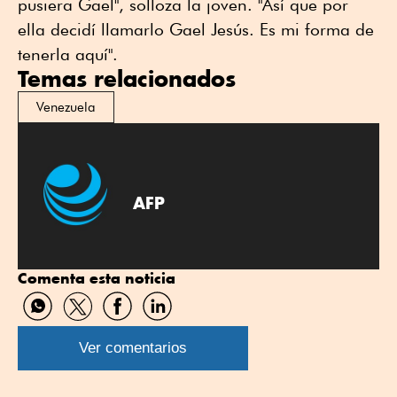
pusiera Gael", solloza la joven. "Así que por
ella decidí llamarlo Gael Jesús. Es mi forma de
tenerla aquí".
Temas relacionados
Venezuela
AFP
Comenta esta noticia
Compartir
Compartir
Compartir
Compartir
por
por
por
por
WhatsApp
Twitter
Facebook
Linkedin
Ver comentarios