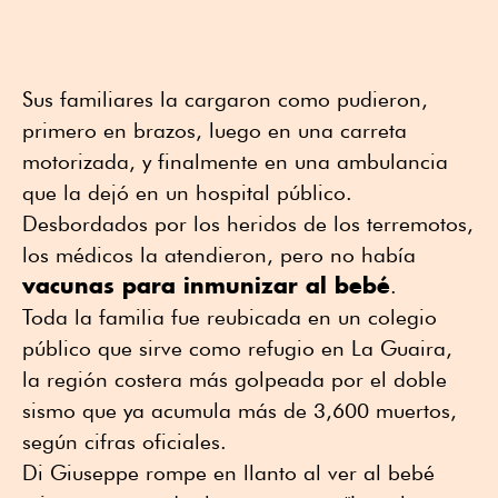
Sus familiares la cargaron como pudieron,
primero en brazos, luego en una carreta
motorizada, y finalmente en una ambulancia
que la dejó en un hospital público.
Desbordados por los heridos de los terremotos,
los médicos la atendieron, pero no había
vacunas para inmunizar al bebé
.
Toda la familia fue reubicada en un colegio
público que sirve como refugio en La Guaira,
la región costera más golpeada por el doble
sismo que ya acumula más de 3,600 muertos,
según cifras oficiales.
Di Giuseppe rompe en llanto al ver al bebé