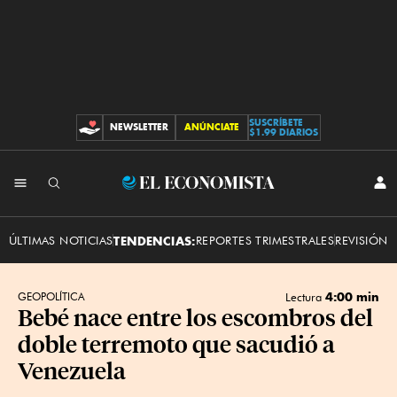
SUSCRÍBETE
NEWSLETTER
ANÚNCIATE
CONTRIBUCIONES
$1.99 DIARIOS
INI
El
SES
Economista
ÚLTIMAS NOTICIAS
TENDENCIAS:
REPORTES TRIMESTRALES
REVISIÓN 
4:00 min
GEOPOLÍTICA
Lectura
Bebé nace entre los escombros del
doble terremoto que sacudió a
Venezuela