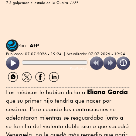
7.5 golpearon el estado de La Guaira.
AFP
AFP
Por:
Publicado:
07.07.2026 - 19:24
Actualizado:
07.07.2026 - 19:24
ReadSpeaker
Compartir
Compartir
Compartir
Compartir
por
por
por
por
WhatsApp
Twitter
Facebook
Linkedin
Eliana García
Los médicos le habían dicho a
que su primer hijo tendría que nacer por
cesárea. Pero cuando las contracciones se
adelantaron mientras se resguardaba junto a
su familia del violento doble sismo que sacudió
Venezuela, no le quedó más remedio que parir.