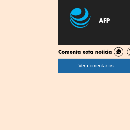
AFP
Comenta esta noticia
Comp
por
Ver comentarios
What