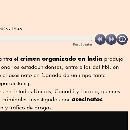
2026 - 19:46
ReadSpeaker
crimen organizado en India
ontra el
produjo
ionarios estadounidenses, entre ellos del FBI, en
ye el asesinato en Canadá de un importante
aratista sij.
es en Estados Unidos, Canadá y Europa, quienes
asesinatos
 criminales investigados por
ión y tráfico de drogas.