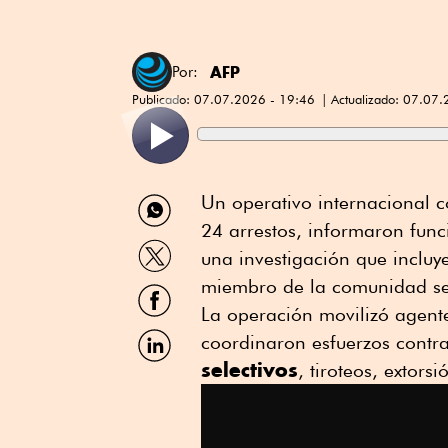
AFP
Por:
Publicado:
07.07.2026 - 19:46
Actualizado:
07.07.
Compartir
Un operativo internacional c
por
24 arrestos, informaron func
WhatsApp
Compartir
una investigación que inclu
por
Twitter
miembro de la comunidad sep
Compartir
por
La operación movilizó agent
Facebook
Compartir
coordinaron esfuerzos contra
por
selectivos
, tiroteos, extors
Linkedin