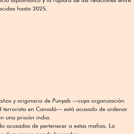
cto diplomático y la ruptura de las relaciones entre
lecidas hasta 2025.
 años y originario de Punyab —cuya organización
d terrorista en Canadá— está acusado de ordenar
n una prisión india.
o acusadas de pertenecer a estas mafias. La