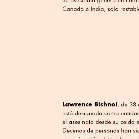
Su asesinato generó un confli
Canadá e India, solo restab
Lawrence Bishnoi
, de 33
está designada como entida
el asesinato desde su celda e
Decenas de personas han sid