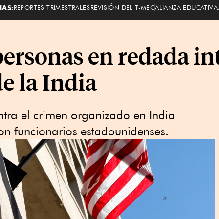
IAS:
REPORTES TRIMESTRALES
REVISIÓN DEL T-MEC
ALIANZA EDUCATIVA
personas en redada in
e la India
ntra el crimen organizado en India
on funcionarios estadounidenses.