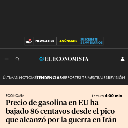
SUSCRÍBETE
NEWSLETTER
ANÚNCIATE
CONTRIBUCIONES
$1.99 DIARIOS
INI
El
SES
Economista
ÚLTIMAS NOTICIAS
TENDENCIAS:
REPORTES TRIMESTRALES
REVISIÓN 
4:00 min
ECONOMÍA
Lectura
Precio de gasolina en EU ha
bajado 86 centavos desde el pico
que alcanzó por la guerra en Irán