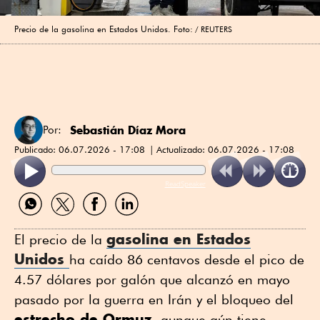
Precio de la gasolina en Estados Unidos. Foto:
REUTERS
Sebastián Díaz Mora
Por:
Publicado:
06.07.2026 - 17:08
Actualizado:
06.07.2026 - 17:08
ReadSpeaker
Compartir
Compartir
Compartir
Compartir
por
por
por
por
WhatsApp
Twitter
Facebook
Linkedin
gasolina en Estados
El precio de la
Unidos
ha caído 86 centavos desde el pico de
4.57 dólares por galón que alcanzó en mayo
pasado por la guerra en Irán y el bloqueo del
estrecho de Ormuz
, aunque aún tiene