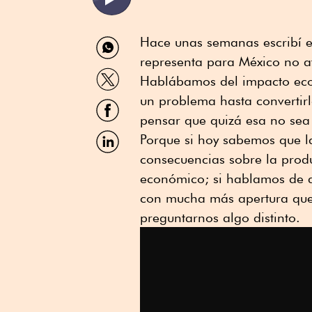
Compartir
Hace unas semanas escribí e
por
representa para México no a
WhatsApp
Compartir
Hablábamos del impacto econ
por
Twitter
un problema hasta convertirl
Compartir
por
pensar que quizá esa no sea
Facebook
Compartir
Porque si hoy sabemos que l
por
consecuencias sobre la produc
Linkedin
económico; si hablamos de a
con mucha más apertura que
preguntarnos algo distinto.