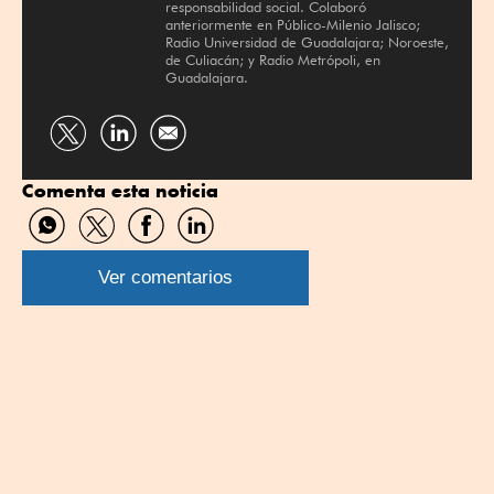
responsabilidad social. Colaboró
anteriormente en Público-Milenio Jalisco;
Radio Universidad de Guadalajara; Noroeste,
de Culiacán; y Radio Metrópoli, en
Guadalajara.
Compartir
Compartir
por
por
Comenta esta noticia
Twitter
Linkedin
Compartir
Compartir
Compartir
Compartir
por
por
por
por
WhatsApp
Twitter
Facebook
Linkedin
Ver comentarios