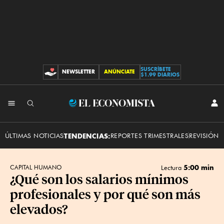
SUSCRÍBETE
NEWSLETTER
ANÚNCIATE
CONTRIBUCIONES
$1.99 DIARIOS
INI
El
SES
Economista
ÚLTIMAS NOTICIAS
TENDENCIAS:
REPORTES TRIMESTRALES
REVISIÓN 
5:00 min
CAPITAL HUMANO
Lectura
¿Qué son los salarios mínimos
profesionales y por qué son más
elevados?