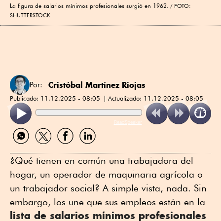
La figura de salarios mínimos profesionales surgió en 1962.
FOTO:
SHUTTERSTOCK.
Cristóbal Martínez Riojas
Por:
Publicado:
11.12.2025 - 08:05
Actualizado:
11.12.2025 - 08:05
ReadSpeaker
Compartir
Compartir
Compartir
Compartir
por
por
por
por
WhatsApp
Twitter
Facebook
Linkedin
¿Qué tienen en común una trabajadora del
hogar, un operador de maquinaria agrícola o
un trabajador social? A simple vista, nada. Sin
embargo, los une que sus empleos están en la
lista de salarios mínimos profesionales