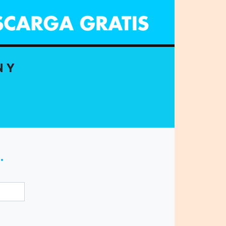
N Y
.