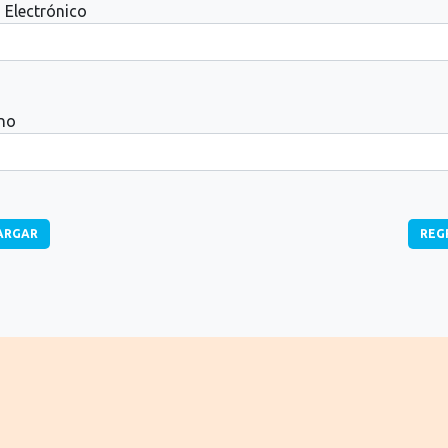
 Electrónico
no
ARGAR
REG