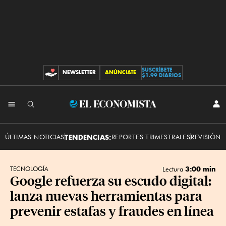
SUSCRÍBETE
NEWSLETTER
ANÚNCIATE
CONTRIBUCIONES
$1.99 DIARIOS
INI
El
SES
Economista
ÚLTIMAS NOTICIAS
TENDENCIAS:
REPORTES TRIMESTRALES
REVISIÓN 
3:00 min
TECNOLOGÍA
Lectura
Google refuerza su escudo digital:
lanza nuevas herramientas para
prevenir estafas y fraudes en línea