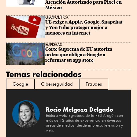
Atención Autorizado para Pixel en 
México
GEOPOLÍTICA
UE exige a Apple, Google, Snapchat 
y YouTube proteger mejor a 
menores en internet
EMPRESAS
Corte Suprema de EU autoriza 
orden que obliga a Google a 
reformar su app store
Temas relacionados
Google
Ciberseguridad
Fraudes
Rocio Melgoza Delgado
Editora web. Egresada de la FES Aragón con
más de 12 años de experiencia en diversas
áreas de medios, desde impreso, televisión y
web.