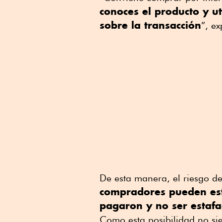
conoces el producto
y u
sobre la transacción
”, ex
De esta manera, el riesgo de
compradores pueden est
pagaron y no ser estaf
Como esta posibilidad no si