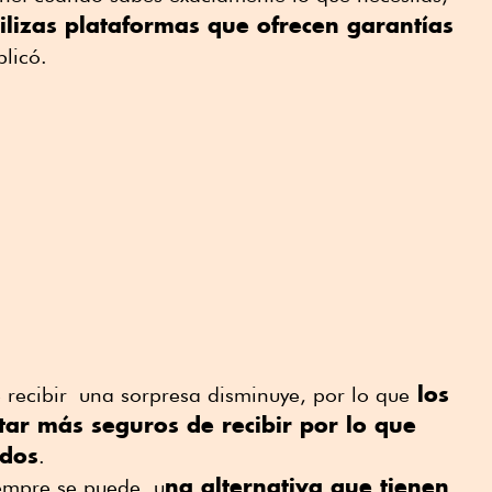
tilizas plataformas que ofrecen garantías
plicó.
los
 recibir
una sorpresa disminuye
, por lo que
ar más seguros de recibir
por lo que
ados
.
na alternativa que tienen
empre se puede, u