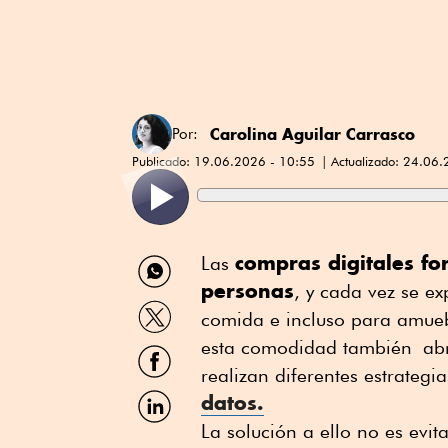
Carolina Aguilar Carrasco
Por:
Publicado:
19.06.2026 - 10:55
Actualizado:
24.06.
Compartir
compras digitales fo
Las
por
personas
, y cada vez se e
WhatsApp
Compartir
comida e incluso para amueb
por
Twitter
esta comodidad también abre
Compartir
por
realizan diferentes estrateg
Facebook
Compartir
datos.
por
La solución a ello no es evita
Linkedin