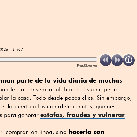
2026 - 21:07
ReadSpeaker
rman parte de la vida diaria de muchas
xpande su presencia al hacer el súper, pedir
lar la casa. Todo desde pocos clics. Sin embargo,
 la puerta a los ciberdelincuentes, quienes
estafas, fraudes y vulnerar
ias para generar
hacerlo
con
r
comprar
en línea, sino