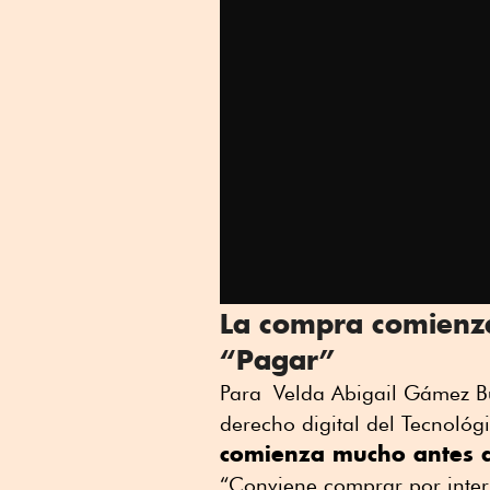
La compra comienza
“Pagar”
Para Velda Abigail Gámez Bu
derecho digital del Tecnológ
comienza mucho antes d
“Conviene comprar por inter