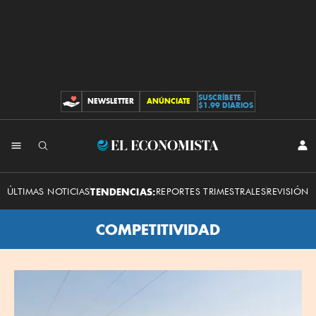
SUSCRÍBETE
NEWSLETTER
ANÚNCIATE
CONTRIBUCIONES
$1.99 DIARIOS
El
INI
SES
Economista
ÚLTIMAS NOTICIAS
TENDENCIAS:
REPORTES TRIMESTRALES
REVISIÓN 
COMPETITIVIDAD