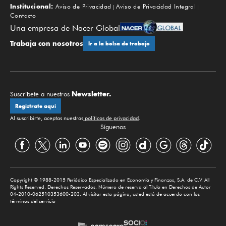
Institucional:
Aviso de Privacidad
Aviso de Privacidad Integral
Contacto
Una empresa de Nacer Global
Trabaja con nosotros
Ir a la bolsa de trabajo
Newsletter.
Suscríbete a nuestros
Regístrate aquí
Al suscribirte, aceptas nuestras
políticas de privacidad
.
Síguenos
Copyright © 1988-2015 Periódico Especializado en Economía y Finanzas, S.A. de C.V. All
Rights Reserved. Derechos Reservados. Número de reserva al Título en Derechos de Autor
04-2010-062510353600-203. Al visitar esta página, usted está de acuerdo con los
términos del servicio