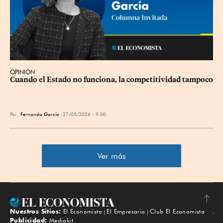
OPINIÓN
Cuando el Estado no funciona, la competitividad tampoco
Por
Fernanda García
27/05/2026 - 9:00
Ver más
Nuestros Sitios:
El Economista
El Empresario
Club El Economista
Subir
Publicidad:
Mediakit