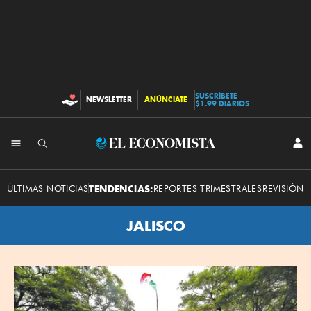
SUSCRÍBETE
NEWSLETTER
ANÚNCIATE
CONTRIBUCIONES
$1.99 DIARIOS
El
INI
SES
Economista
ÚLTIMAS NOTICIAS
TENDENCIAS:
REPORTES TRIMESTRALES
REVISIÓN 
JALISCO