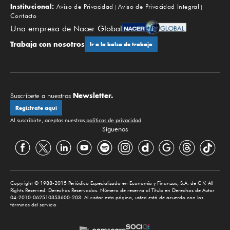
Institucional:
Aviso de Privacidad
Aviso de Privacidad Integral
Contacto
Una empresa de Nacer Global
Trabaja con nosotros
Ir a la bolsa de trabajo
Newsletter.
Suscríbete a nuestros
Regístrate aquí
Al suscribirte, aceptas nuestras
políticas de privacidad
.
Síguenos
Copyright © 1988-2015 Periódico Especializado en Economía y Finanzas, S.A. de C.V. All
Rights Reserved. Derechos Reservados. Número de reserva al Título en Derechos de Autor
04-2010-062510353600-203. Al visitar esta página, usted está de acuerdo con los
términos del servicio