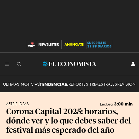
SUSCRÍBETE
NEWSLETTER
ANÚNCIATE
CONTRIBUCIONES
$1.99 DIARIOS
INI
El
SES
Economista
ÚLTIMAS NOTICIAS
TENDENCIAS:
REPORTES TRIMESTRALES
REVISIÓN 
3:00 min
ARTE E IDEAS
Lectura
Corona Capital 2025: horarios,
dónde ver y lo que debes saber del
festival más esperado del año