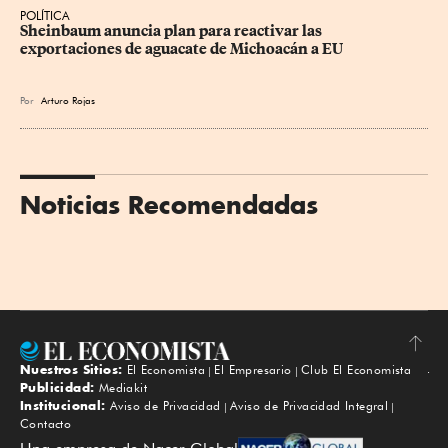
POLÍTICA
Sheinbaum anuncia plan para reactivar las 
exportaciones de aguacate de Michoacán a EU
Por
Arturo Rojas
Noticias Recomendadas
Nuestros Sitios:
El Economista
El Empresario
Club El Economista
Subir
Publicidad:
Mediakit
Institucional:
Aviso de Privacidad
Aviso de Privacidad Integral
Contacto