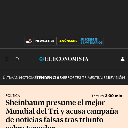
SUSCRÍBETE
NEWSLETTER
ANÚNCIATE
CONTRIBUCIONES
$1.99 DIARIOS
INI
El
SES
Economista
ÚLTIMAS NOTICIAS
TENDENCIAS:
REPORTES TRIMESTRALES
REVISIÓN 
3:00 min
POLÍTICA
Lectura
Sheinbaum presume el mejor
Mundial del Tri y acusa campaña
de noticias falsas tras triunfo
sobre Ecuador