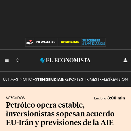
SUSCRÍBETE
NEWSLETTER
ANÚNCIATE
CONTRIBUCIONES
$1.99 DIARIOS
INI
El
SES
Economista
ÚLTIMAS NOTICIAS
TENDENCIAS:
REPORTES TRIMESTRALES
REVISIÓN 
3:00 min
MERCADOS
Lectura
Petróleo opera estable,
inversionistas sopesan acuerdo
EU-Irán y previsiones de la AIE