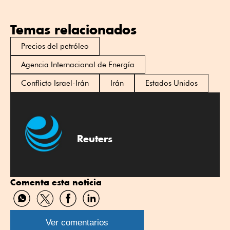
Temas relacionados
Precios del petróleo
Agencia Internacional de Energía
Conflicto Israel-Irán
Irán
Estados Unidos
Reuters
Comenta esta noticia
Compartir
Compartir
Compartir
Compartir
por
por
por
por
WhatsApp
Twitter
Facebook
Linkedin
Ver comentarios