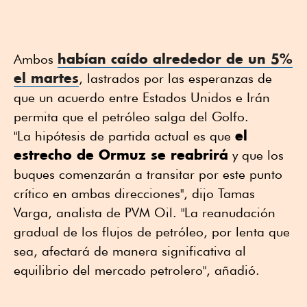
habían caído alrededor de un 5%
Ambos
el martes
, lastrados por las esperanzas de
que un acuerdo entre Estados Unidos e Irán
permita que el petróleo salga del Golfo.
el
"La hipótesis de partida actual es que
estrecho de Ormuz se reabrirá
y que los
buques comenzarán a transitar por este punto
crítico en ambas direcciones", dijo Tamas
Varga, analista de PVM Oil. "La reanudación
gradual de los flujos de petróleo, por lenta que
sea, afectará de manera significativa al
equilibrio del mercado petrolero", añadió.