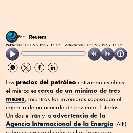
Reuters
Por:
Publicado:
17.06.2026 - 07:12
Actualizado:
17.06.2026 - 07:12
ReadSpeaker
Compartir
Compartir
Compartir
Compartir
por
por
por
por
WhatsApp
Twitter
Facebook
Linkedin
precios del petróleo
Los
cotizaban estables
cerca de un mínimo de tres
el miércoles
meses
, mientras los inversores sopesaban el
impacto de un acuerdo de paz entre Estados
advertencia de la
Unidos e Irán y la
Agencia Internacional de la Energía
(AIE)
sobre un exceso de oferta el próximo año,