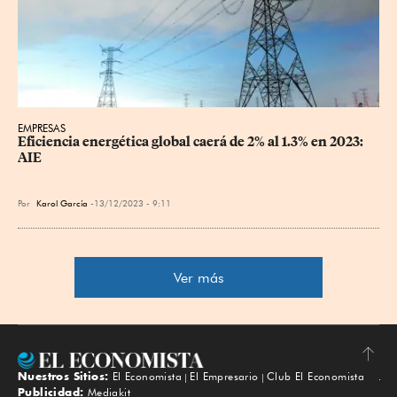
EMPRESAS
Eficiencia energética global caerá de 2% al 1.3% en 2023: 
AIE
Por
Karol García
13/12/2023 - 9:11
Ver más
Nuestros Sitios:
El Economista
El Empresario
Club El Economista
Subir
Publicidad:
Mediakit