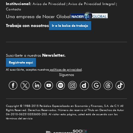
Institucional:
Aviso de Privacidad
Aviso de Privacidad Integral
Contacto
Una empresa de Nacer Global
Trabaja con nosotros
Ir a la bolsa de trabajo
Newsletter.
Suscríbete a nuestros
Regístrate aquí
Al suscribirte, aceptas nuestras
políticas de privacidad
.
Síguenos
Copyright © 1988-2015 Periódico Especializado en Economía y Finanzas, S.A. de C.V. All
Rights Reserved. Derechos Reservados. Número de reserva al Título en Derechos de Autor
04-2010-062510353600-203. Al visitar esta página, usted está de acuerdo con los
términos del servicio