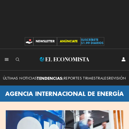
SUSCRÍBETE
NEWSLETTER
ANÚNCIATE
CONTRIBUCIONES
$1.99 DIARIOS
El
INI
SES
Economista
ÚLTIMAS NOTICIAS
TENDENCIAS:
REPORTES TRIMESTRALES
REVISIÓN 
AGENCIA INTERNACIONAL DE ENERGÍA