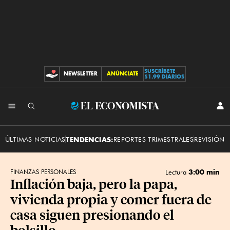
SUSCRÍBETE
NEWSLETTER
ANÚNCIATE
CONTRIBUCIONES
$1.99 DIARIOS
INI
El
SES
Economista
ÚLTIMAS NOTICIAS
TENDENCIAS:
REPORTES TRIMESTRALES
REVISIÓN 
3:00 min
FINANZAS PERSONALES
Lectura
Inflación baja, pero la papa,
vivienda propia y comer fuera de
casa siguen presionando el
bolsillo