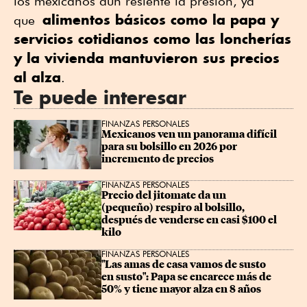
los mexicanos aún resiente la presión, ya
alimentos básicos como la papa y
que
servicios cotidianos como las loncherías
y la vivienda mantuvieron sus precios
al alza
.
Te puede interesar
FINANZAS PERSONALES
Mexicanos ven un panorama difícil 
para su bolsillo en 2026 por 
incremento de precios
FINANZAS PERSONALES
Precio del jitomate da un 
(pequeño) respiro al bolsillo, 
después de venderse en casi $100 el 
kilo
FINANZAS PERSONALES
"Las amas de casa vamos de susto 
en susto": Papa se encarece más de 
50% y tiene mayor alza en 8 años