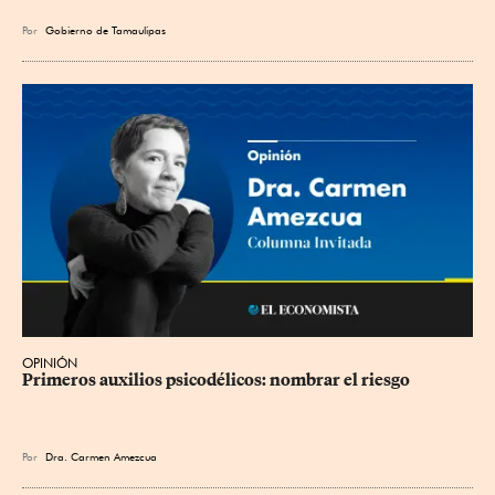
Por
Gobierno de Tamaulipas
OPINIÓN
Primeros auxilios psicodélicos: nombrar el riesgo
Por
Dra. Carmen Amezcua