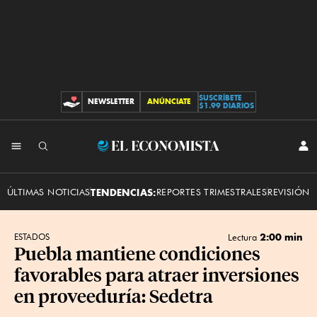
SUSCRÍBETE
NEWSLETTER
ANÚNCIATE
CONTRIBUCIONES
$1.99 DIARIOS
INI
El
SES
Economista
ÚLTIMAS NOTICIAS
TENDENCIAS:
REPORTES TRIMESTRALES
REVISIÓN 
2:00 min
ESTADOS
Lectura
Puebla mantiene condiciones
favorables para atraer inversiones
en proveeduría: Sedetra