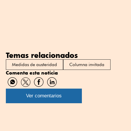
Temas relacionados
Medidas de austeridad
Columna invitada
Comenta esta noticia
Compartir
Compartir
Compartir
Compartir
por
por
por
por
WhatsApp
Twitter
Facebook
Linkedin
Ver comentarios