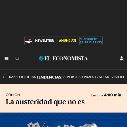
SUSCRÍBETE
NEWSLETTER
ANÚNCIATE
CONTRIBUCIONES
$1.99 DIARIOS
INI
El
SES
Economista
ÚLTIMAS NOTICIAS
TENDENCIAS:
REPORTES TRIMESTRALES
REVISIÓN 
4:00 min
OPINIÓN
Lectura
La austeridad que no es