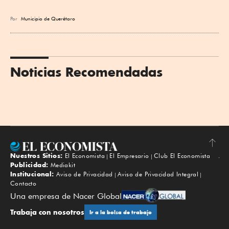
Por
Municipio de Querétaro
Noticias Recomendadas
Nuestros Sitios:
El Economista
El Empresario
Club El Economista
Subir
Publicidad:
Mediakit
Institucional:
Aviso de Privacidad
Aviso de Privacidad Integral
Contacto
Una empresa de Nacer Global
Trabaja con nosotros
Ir a la bolsa de trabajo