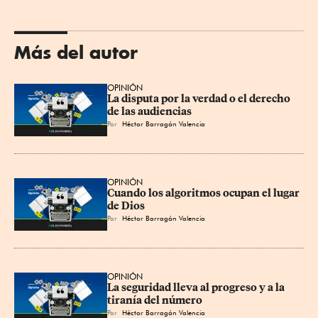
Más del autor
OPINIÓN
La disputa por la verdad o el derecho 
de las audiencias
Por
Héctor Barragán Valencia
OPINIÓN
Cuando los algoritmos ocupan el lugar 
de Dios
Por
Héctor Barragán Valencia
OPINIÓN
La seguridad lleva al progreso y a la 
tiranía del número
Por
Héctor Barragán Valencia