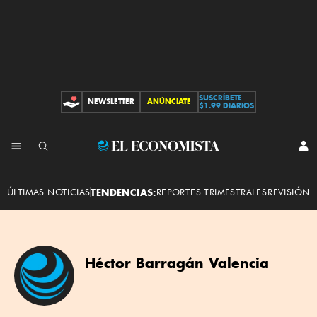
SUSCRÍBETE
NEWSLETTER
ANÚNCIATE
CONTRIBUCIONES
$1.99 DIARIOS
El
INI
SES
Economista
ÚLTIMAS NOTICIAS
TENDENCIAS:
REPORTES TRIMESTRALES
REVISIÓN 
Héctor Barragán Valencia