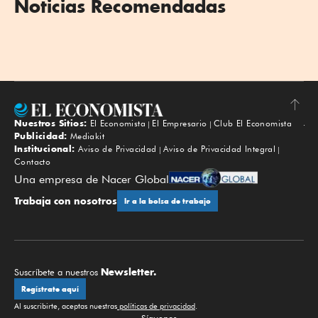
Noticias Recomendadas
Nuestros Sitios:
El Economista
El Empresario
Club El Economista
Subir
Publicidad:
Mediakit
Institucional:
Aviso de Privacidad
Aviso de Privacidad Integral
Contacto
Una empresa de Nacer Global
Trabaja con nosotros
Ir a la bolsa de trabajo
Newsletter.
Suscríbete a nuestros
Regístrate aquí
Al suscribirte, aceptas nuestras
políticas de privacidad
.