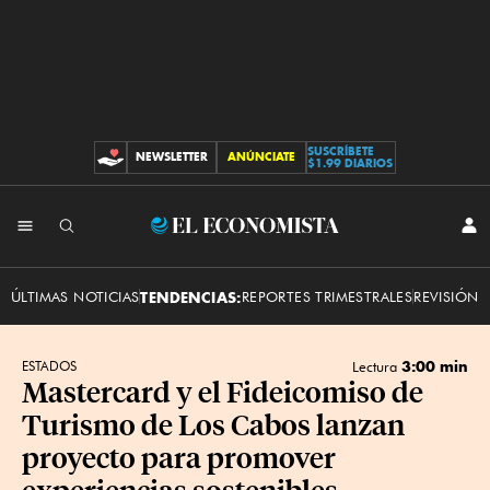
SUSCRÍBETE
NEWSLETTER
ANÚNCIATE
CONTRIBUCIONES
$1.99 DIARIOS
INI
El
SES
Economista
ÚLTIMAS NOTICIAS
TENDENCIAS:
REPORTES TRIMESTRALES
REVISIÓN 
3:00 min
ESTADOS
Lectura
Mastercard y el Fideicomiso de
Turismo de Los Cabos lanzan
proyecto para promover
experiencias sostenibles