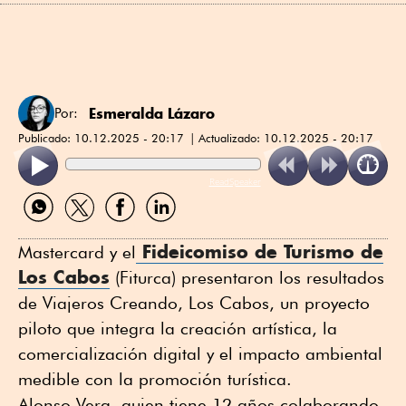
Esmeralda Lázaro
Por:
Publicado:
10.12.2025 - 20:17
Actualizado:
10.12.2025 - 20:17
ReadSpeaker
Compartir
Compartir
Compartir
Compartir
por
por
por
por
WhatsApp
Twitter
Facebook
Linkedin
Fideicomiso de Turismo de
Mastercard y el
Los Cabos
(Fiturca) presentaron los resultados
de Viajeros Creando, Los Cabos, un proyecto
piloto que integra la creación artística, la
comercialización digital y el impacto ambiental
medible con la promoción turística.
Alonso Vera, quien tiene 12 años colaborando