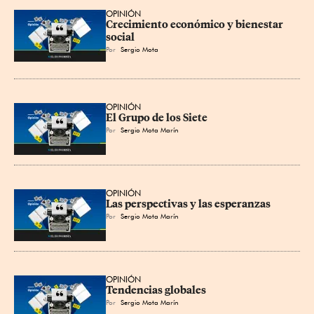
OPINIÓN
Crecimiento económico y bienestar 
social
Por
Sergio Mota
OPINIÓN
El Grupo de los Siete
Por
Sergio Mota Marín
OPINIÓN
Las perspectivas y las esperanzas
Por
Sergio Mota Marín
OPINIÓN
Tendencias globales
Por
Sergio Mota Marín