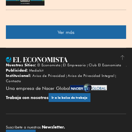
Ver más
Nuestros Sitios:
El Economista
El Empresario
Club El Economista
Subir
Publicidad:
Mediakit
Institucional:
Aviso de Privacidad
Aviso de Privacidad Integral
Contacto
Una empresa de Nacer Global
Trabaja con nosotros
Ir a la bolsa de trabajo
Newsletter.
Suscríbete a nuestros