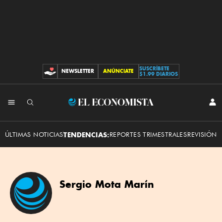
SUSCRÍBETE
NEWSLETTER
ANÚNCIATE
CONTRIBUCIONES
$1.99 DIARIOS
El
INI
SES
Economista
ÚLTIMAS NOTICIAS
TENDENCIAS:
REPORTES TRIMESTRALES
REVISIÓN 
Sergio Mota Marín