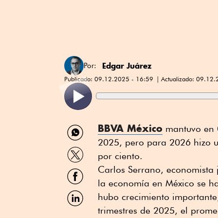
Edgar Juárez
Por:
Publicado:
09.12.2025 - 16:59
Actualizado:
09.12.
Compartir
BBVA México
mantuvo en 0
por
2025, pero para 2026 hizo un
WhatsApp
Compartir
por ciento.
por
Twitter
Carlos Serrano, economista 
Compartir
por
la economía en México se h
Facebook
Compartir
hubo crecimiento importante
por
trimestres de 2025, el prome
Linkedin