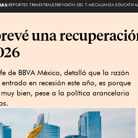
IAS:
REPORTES TRIMESTRALES
REVISIÓN DEL T-MEC
ALIANZA EDUCATIVA
evé una recuperación
026
fe de BBVA México, detalló que la razón
 entrado en recesión este año, es porque
 muy bien, pese a la política arancelaria
os.