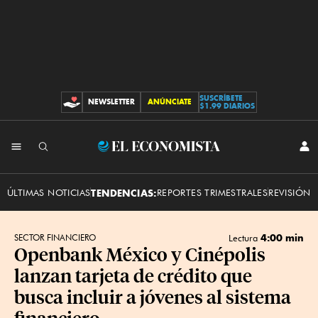
SUSCRÍBETE
NEWSLETTER
ANÚNCIATE
CONTRIBUCIONES
$1.99 DIARIOS
INI
El
SES
Economista
ÚLTIMAS NOTICIAS
TENDENCIAS:
REPORTES TRIMESTRALES
REVISIÓN 
4:00 min
SECTOR FINANCIERO
Lectura
Openbank México y Cinépolis
lanzan tarjeta de crédito que
busca incluir a jóvenes al sistema
financiero