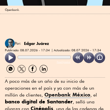
Openbank.
Edgar Juárez
Por:
Publicado:
08.07.2026 - 17:34
Actualizado:
08.07.2026 - 17:34
ReadSpeaker
Compartir
Compartir
Compartir
Compartir
por
por
por
por
WhatsApp
Twitter
Facebook
Linkedin
A poco más de un año de su inicio de
operaciones en el país y ya con más de un
Openbank México
millón de clientes,
, el
banco digital de Santander
, selló una
Cinépolis
alianza con
, una de las cadenas de