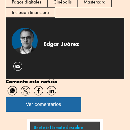
Pagos digitales
Cinépolis
Mastercard
Inclusión financiera
Edgar Juárez
Comenta esta noticia
Compartir
Compartir
Compartir
Compartir
por
por
por
por
WhatsApp
Twitter
Facebook
Linkedin
Ver comentarios
Únete infórmate descubre