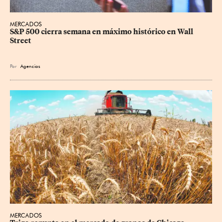
MERCADOS
S&P 500 cierra semana en máximo histórico en Wall 
Street
Por
Agencias
MERCADOS