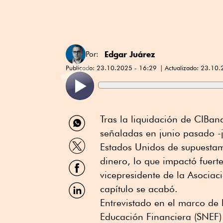
Edgar Juárez
Por:
Publicado:
23.10.2025 - 16:29
Actualizado:
23.10.
Compartir
Tras la liquidación de CIBan
por
señaladas en junio pasado -j
WhatsApp
Compartir
Estados Unidos de supuesta
por
Twitter
dinero, lo que impactó fuer
Compartir
por
vicepresidente de la Asocia
Facebook
Compartir
capítulo se acabó.
por
Entrevistado en el marco de
Linkedin
Educación Financiera (SNEF)