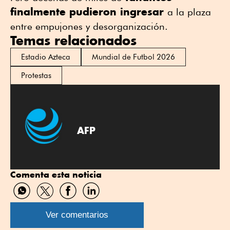
finalmente pudieron ingresar
a la plaza
entre empujones y desorganización.
Temas relacionados
Estadio Azteca
Mundial de Futbol 2026
Protestas
AFP
Comenta esta noticia
Compartir
Compartir
Compartir
Compartir
por
por
por
por
WhatsApp
Twitter
Facebook
Linkedin
Ver comentarios