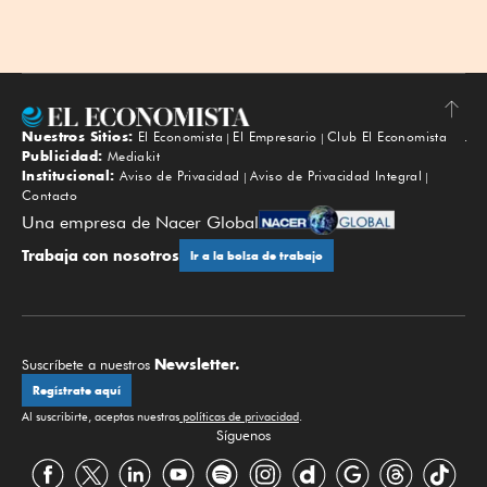
Nuestros Sitios:
El Economista
El Empresario
Club El Economista
Subir
Publicidad:
Mediakit
Institucional:
Aviso de Privacidad
Aviso de Privacidad Integral
Contacto
Una empresa de Nacer Global
Trabaja con nosotros
Ir a la bolsa de trabajo
Newsletter.
Suscríbete a nuestros
Regístrate aquí
Al suscribirte, aceptas nuestras
políticas de privacidad
.
Síguenos