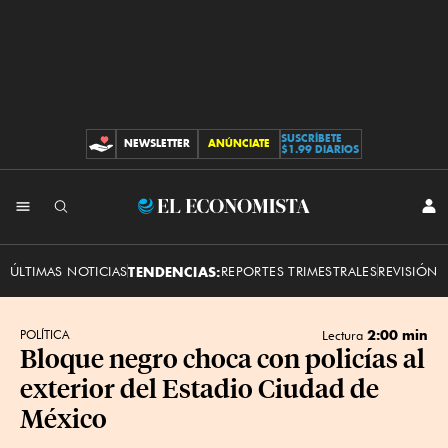
SUSCRÍBETE
NEWSLETTER
ANÚNCIATE
CONTRIBUCIONES
$1.99 DIARIOS
INI
El
SES
Economista
ÚLTIMAS NOTICIAS
TENDENCIAS:
REPORTES TRIMESTRALES
REVISIÓN 
2:00 min
POLÍTICA
Lectura
Bloque negro choca con policías al
exterior del Estadio Ciudad de
México