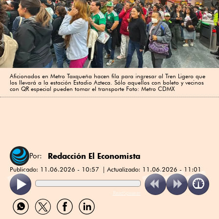
Aficionados en Metro Taxqueña hacen fila para ingresar al Tren Ligero que
los llevará a la estación Estadio Azteca. Sólo aquellos con boleto y vecinos
con QR especial pueden tomar el transporte Foto: Metro CDMX
Redacción El Economista
Por:
Publicado:
11.06.2026 - 10:57
Actualizado:
11.06.2026 - 11:01
ReadSpeaker
Compartir
Compartir
Compartir
Compartir
por
por
por
por
WhatsApp
Twitter
Facebook
Linkedin