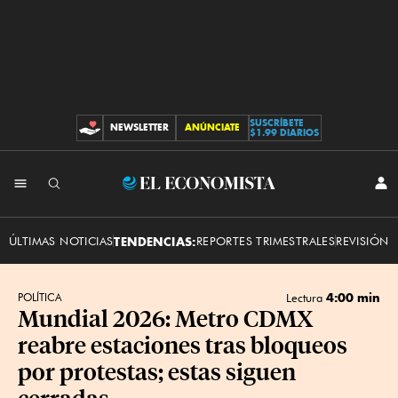
SUSCRÍBETE
NEWSLETTER
ANÚNCIATE
CONTRIBUCIONES
$1.99 DIARIOS
INI
El
SES
Economista
ÚLTIMAS NOTICIAS
TENDENCIAS:
REPORTES TRIMESTRALES
REVISIÓN 
4:00 min
POLÍTICA
Lectura
Mundial 2026: Metro CDMX
reabre estaciones tras bloqueos
por protestas; estas siguen
cerradas