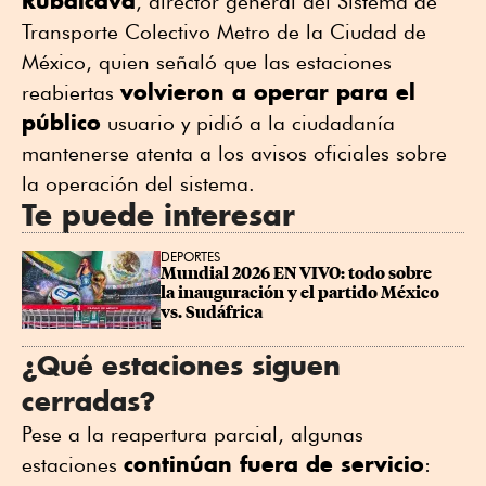
Rubalcava
, director general del Sistema de
Transporte Colectivo Metro de la Ciudad de
México, quien señaló que las estaciones
volvieron a operar para el
reabiertas
público
usuario y pidió a la ciudadanía
mantenerse atenta a los avisos oficiales sobre
la operación del sistema.
Te puede interesar
DEPORTES
Mundial 2026 EN VIVO: todo sobre 
la inauguración y el partido México 
vs. Sudáfrica
¿Qué estaciones siguen
cerradas?
Pese a la reapertura parcial, algunas
continúan fuera de servicio
estaciones
: