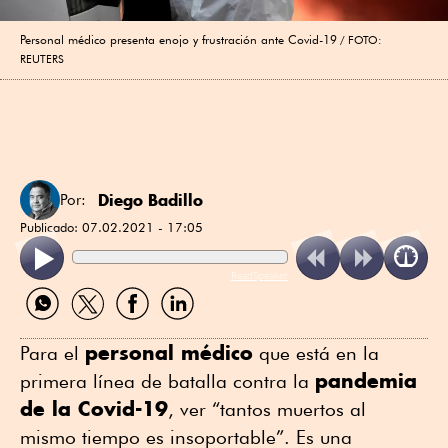
Personal médico presenta enojo y frustración ante Covid-19
FOTO:
REUTERS
Diego Badillo
Por:
Publicado:
07.02.2021 - 17:05
ReadSpeaker
Compartir
Compartir
Compartir
Compartir
por
por
por
por
WhatsApp
Twitter
Facebook
Linkedin
personal médico
Para el
que está en la
pandemia
primera línea de batalla contra la
de la Covid-19
, ver “tantos muertos al
mismo tiempo es insoportable”. Es una