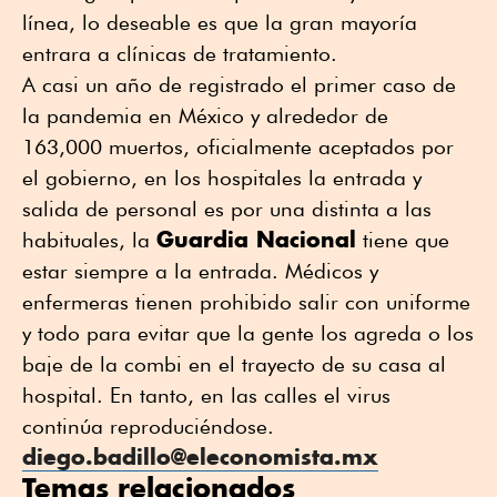
línea, lo deseable es que la gran mayoría
entrara a clínicas de tratamiento.
A casi un año de registrado el primer caso de
la pandemia en México y alrededor de
163,000 muertos, oficialmente aceptados por
el gobierno, en los hospitales la entrada y
salida de personal es por una distinta a las
Guardia Nacional
habituales, la
tiene que
estar siempre a la entrada. Médicos y
enfermeras tienen prohibido salir con uniforme
y todo para evitar que la gente los agreda o los
baje de la combi en el trayecto de su casa al
hospital. En tanto, en las calles el virus
continúa reproduciéndose.
diego.badillo@eleconomista.mx
Temas relacionados