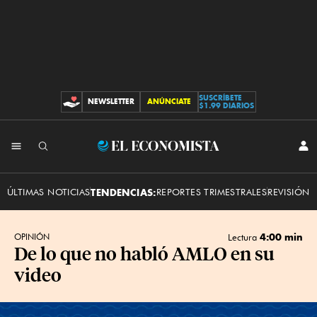
SUSCRÍBETE
NEWSLETTER
ANÚNCIATE
CONTRIBUCIONES
$1.99 DIARIOS
INI
El
SES
Economista
ÚLTIMAS NOTICIAS
TENDENCIAS:
REPORTES TRIMESTRALES
REVISIÓN 
4:00 min
OPINIÓN
Lectura
De lo que no habló AMLO en su
video