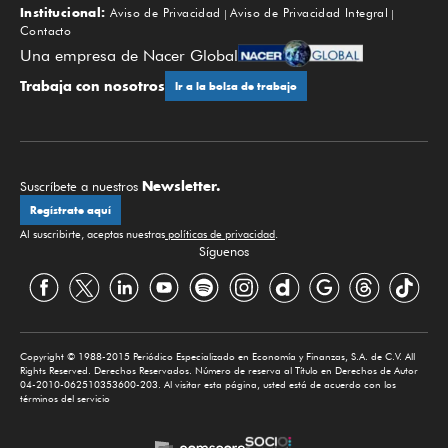
Institucional:
Aviso de Privacidad
Aviso de Privacidad Integral
Contacto
Una empresa de Nacer Global
Trabaja con nosotros
Ir a la bolsa de trabajo
Newsletter.
Suscríbete a nuestros
Regístrate aquí
Al suscribirte, aceptas nuestras
políticas de privacidad
.
Síguenos
Copyright © 1988-2015 Periódico Especializado en Economía y Finanzas, S.A. de C.V. All
Rights Reserved. Derechos Reservados. Número de reserva al Título en Derechos de Autor
04-2010-062510353600-203. Al visitar esta página, usted está de acuerdo con los
términos del servicio