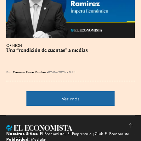
OPINIÓN
Una “rendición de cuentas” a medias
Por
Gerardo Flores Ramírez
02/06/2026 - 0:24
Ver más
Nuestros Sitios:
El Economista
El Empresario
Club El Economista
Subir
Publicidad:
Mediakit