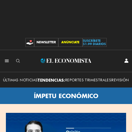
SUSCRÍBETE
NEWSLETTER
ANÚNCIATE
CONTRIBUCIONES
$1.99 DIARIOS
El
INI
SES
Economista
ÚLTIMAS NOTICIAS
TENDENCIAS:
REPORTES TRIMESTRALES
REVISIÓN 
ÍMPETU ECONÓMICO