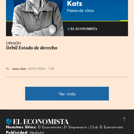
OPINIÓN
Débil Estado de derecho
Por
Isaac Katz
20/07/2026 - 1:20
Ver más
Nuestros Sitios:
El Economista
El Empresario
Club El Economista
Subir
Publicidad:
Mediakit