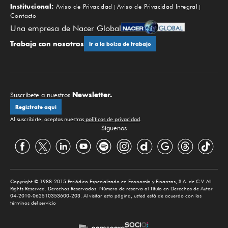
Institucional:
Aviso de Privacidad
Aviso de Privacidad Integral
Contacto
Una empresa de Nacer Global
Trabaja con nosotros
Ir a la bolsa de trabajo
Newsletter.
Suscríbete a nuestros
Regístrate aquí
Al suscribirte, aceptas nuestras
políticas de privacidad
.
Síguenos
Copyright © 1988-2015 Periódico Especializado en Economía y Finanzas, S.A. de C.V. All
Rights Reserved. Derechos Reservados. Número de reserva al Título en Derechos de Autor
04-2010-062510353600-203. Al visitar esta página, usted está de acuerdo con los
términos del servicio