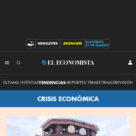
SUSCRÍBETE
NEWSLETTER
ANÚNCIATE
CONTRIBUCIONES
$1.99 DIARIOS
El
INI
SES
Economista
ÚLTIMAS NOTICIAS
TENDENCIAS:
REPORTES TRIMESTRALES
REVISIÓN 
CRISIS ECONÓMICA