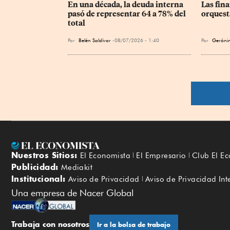
En una década, la deuda interna 
Las fina
pasó de representar 64 a 78% del 
orquest
total
Por
Belén Saldívar
08/07/2026 - 1:40
Por
Gerónim
Nuestros Sitios:
El Economista
El Empresario
Club El E
Publicidad:
Mediakit
Institucional:
Aviso de Privacidad
Aviso de Privacidad Int
Una empresa de Nacer Global
Trabaja con nosotros
Ir a la bolsa de trabajo