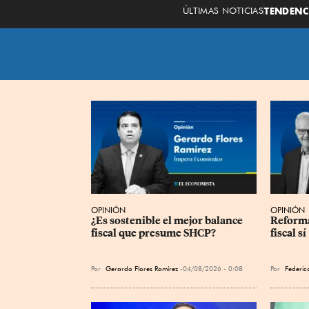
ÚLTIMAS NOTICIAS
TENDENC
OPINIÓN
OPINIÓN
¿Es sostenible el mejor balance 
Reforma
fiscal que presume SHCP?
fiscal sí
Por
Gerardo Flores Ramírez
04/08/2026 - 0:08
Por
Federico