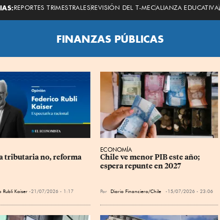
Economista
IAS:
REPORTES TRIMESTRALES
REVISIÓN DEL T-MEC
ALIANZA EDUCATIVA
FINANZAS PÚBLICAS
ECONOMÍA
 tributaria no, reforma 
Chile ve menor PIB este año; 
espera repunte en 2027
 Rubli Kaiser
21/07/2026 - 1:17
Por
Diario Financiero/Chile
15/07/2026 - 23:06