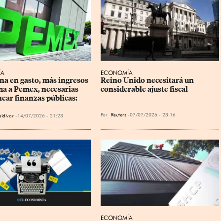
ÍA
ECONOMÍA
na en gasto, más ingresos 
Reino Unido necesitará un 
ma a Pemex, necesarias 
considerable ajuste fiscal
ear finanzas públicas: 
Por
Reuters
07/07/2026 - 23:16
aldívar
14/07/2026 - 21:23
ECONOMÍA