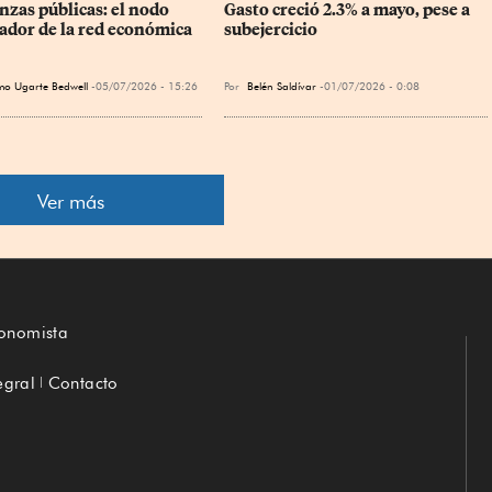
nzas públicas: el nodo 
Gasto creció 2.3% a mayo, pese a 
ador de la red económica
subejercicio
o Ugarte Bedwell
05/07/2026 - 15:26
Por
Belén Saldívar
01/07/2026 - 0:08
Ver más
conomista
egral
Contacto