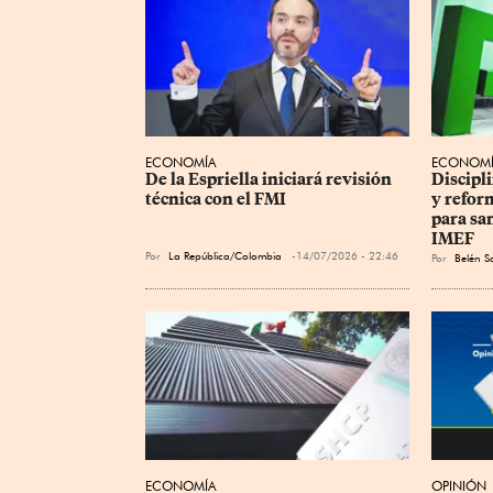
ECONOMÍA
ECONOM
De la Espriella iniciará revisión 
Discipli
técnica con el FMI
y refor
para san
IMEF
Por
La República/Colombia
14/07/2026 - 22:46
Por
Belén S
ECONOMÍA
OPINIÓN